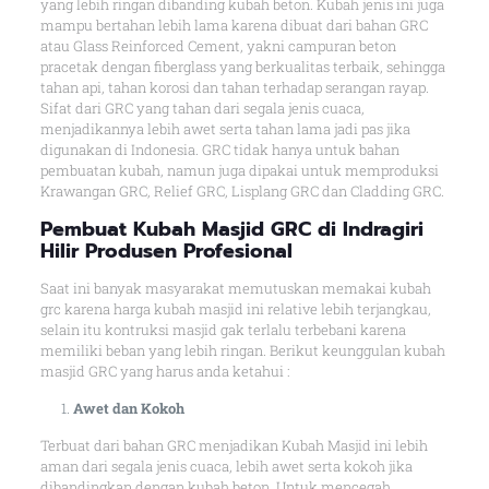
yang lebih ringan dibanding kubah beton. Kubah jenis ini juga
mampu bertahan lebih lama karena dibuat dari bahan GRC
atau Glass Reinforced Cement, yakni campuran beton
pracetak dengan fiberglass yang berkualitas terbaik, sehingga
tahan api, tahan korosi dan tahan terhadap serangan rayap.
Sifat dari GRC yang tahan dari segala jenis cuaca,
menjadikannya lebih awet serta tahan lama jadi pas jika
digunakan di Indonesia. GRC tidak hanya untuk bahan
pembuatan kubah, namun juga dipakai untuk memproduksi
Krawangan GRC, Relief GRC, Lisplang GRC dan Cladding GRC.
Pembuat Kubah Masjid GRC di Indragiri
Hilir Produsen Profesional
Saat ini banyak masyarakat memutuskan memakai kubah
grc karena harga kubah masjid ini relative lebih terjangkau,
selain itu kontruksi masjid gak terlalu terbebani karena
memiliki beban yang lebih ringan. Berikut keunggulan kubah
masjid GRC yang harus anda ketahui :
Awet dan Kokoh
Terbuat dari bahan GRC menjadikan Kubah Masjid ini lebih
aman dari segala jenis cuaca, lebih awet serta kokoh jika
dibandingkan dengan kubah beton. Untuk mencegah