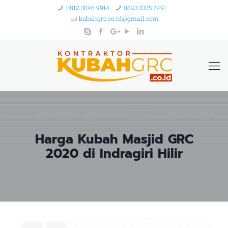
0812 3046 9914
0823 3325 2491
kubahgrc.co.id@gmail.com
Harga Kubah Masjid GRC
2020 di Indragiri Hilir