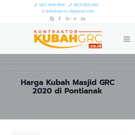
0812 3046 9914
0823 3325 2491
kubahgrc.co.id@gmail.com
Harga Kubah Masjid GRC
2020 di Pontianak