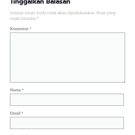
Tinggalkan Balasan
Alamat email Anda tidak akan dipublikasikan.
Ruas yang
wajib ditandai
*
Komentar
*
Nama
*
Email
*