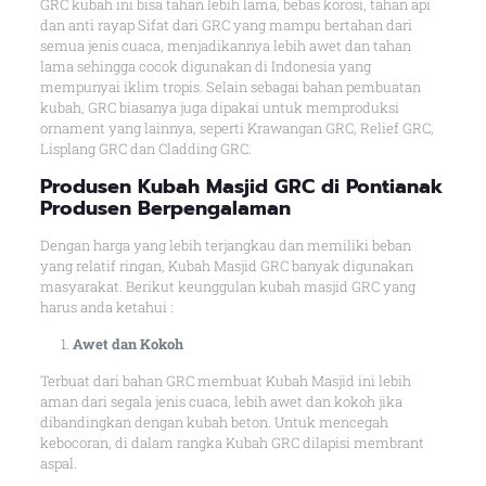
GRC kubah ini bisa tahan lebih lama, bebas korosi, tahan api
dan anti rayap Sifat dari GRC yang mampu bertahan dari
semua jenis cuaca, menjadikannya lebih awet dan tahan
lama sehingga cocok digunakan di Indonesia yang
mempunyai iklim tropis. Selain sebagai bahan pembuatan
kubah, GRC biasanya juga dipakai untuk memproduksi
ornament yang lainnya, seperti Krawangan GRC, Relief GRC,
Lisplang GRC dan Cladding GRC.
Produsen Kubah Masjid GRC di Pontianak
Produsen Berpengalaman
Dengan harga yang lebih terjangkau dan memiliki beban
yang relatif ringan, Kubah Masjid GRC banyak digunakan
masyarakat. Berikut keunggulan kubah masjid GRC yang
harus anda ketahui :
Awet dan Kokoh
Terbuat dari bahan GRC membuat Kubah Masjid ini lebih
aman dari segala jenis cuaca, lebih awet dan kokoh jika
dibandingkan dengan kubah beton. Untuk mencegah
kebocoran, di dalam rangka Kubah GRC dilapisi membrant
aspal.