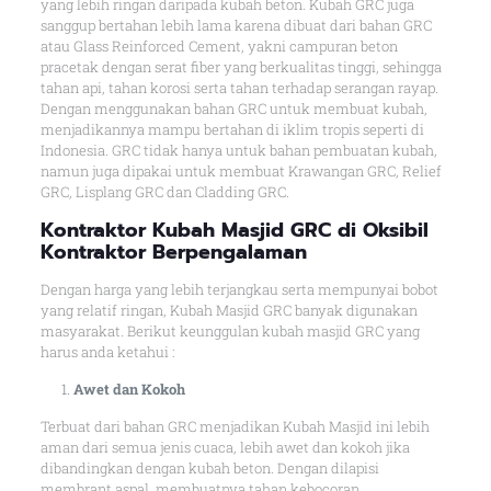
yang lebih ringan daripada kubah beton. Kubah GRC juga
sanggup bertahan lebih lama karena dibuat dari bahan GRC
atau Glass Reinforced Cement, yakni campuran beton
pracetak dengan serat fiber yang berkualitas tinggi, sehingga
tahan api, tahan korosi serta tahan terhadap serangan rayap.
Dengan menggunakan bahan GRC untuk membuat kubah,
menjadikannya mampu bertahan di iklim tropis seperti di
Indonesia. GRC tidak hanya untuk bahan pembuatan kubah,
namun juga dipakai untuk membuat Krawangan GRC, Relief
GRC, Lisplang GRC dan Cladding GRC.
Kontraktor Kubah Masjid GRC di Oksibil
Kontraktor Berpengalaman
Dengan harga yang lebih terjangkau serta mempunyai bobot
yang relatif ringan, Kubah Masjid GRC banyak digunakan
masyarakat. Berikut keunggulan kubah masjid GRC yang
harus anda ketahui :
Awet dan Kokoh
Terbuat dari bahan GRC menjadikan Kubah Masjid ini lebih
aman dari semua jenis cuaca, lebih awet dan kokoh jika
dibandingkan dengan kubah beton. Dengan dilapisi
membrant aspal, membuatnya tahan kebocoran.