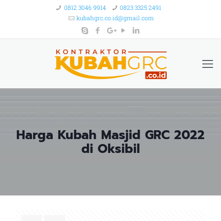
0812 3046 9914
0823 3325 2491
kubahgrc.co.id@gmail.com
Harga Kubah Masjid GRC 2022
di Oksibil