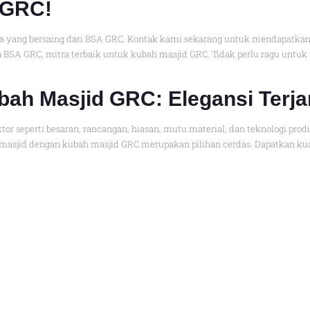
 GRC!
ga yang bersaing dari BSA GRC. Kontak kami sekarang untuk mendapatkan
SA GRC, mitra terbaik untuk kubah masjid GRC. Tidak perlu ragu untuk
ah Masjid GRC: Elegansi Terj
ktor seperti besaran, rancangan, hiasan, mutu material, dan teknologi p
sjid dengan kubah masjid GRC merupakan pilihan cerdas. Dapatkan kua