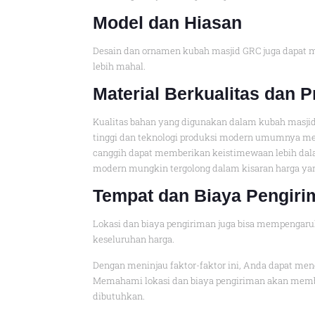
Model dan Hiasan
Desain dan ornamen kubah masjid GRC juga dapat m
lebih mahal.
Material Berkualitas dan 
Kualitas bahan yang digunakan dalam kubah masji
tinggi dan teknologi produksi modern umumnya memp
canggih dapat memberikan keistimewaan lebih dala
modern mungkin tergolong dalam kisaran harga yan
Tempat dan Biaya Pengiri
Lokasi dan biaya pengiriman juga bisa mempengaru
keseluruhan harga.
Dengan meninjau faktor-faktor ini, Anda dapat me
Memahami lokasi dan biaya pengiriman akan membe
dibutuhkan.