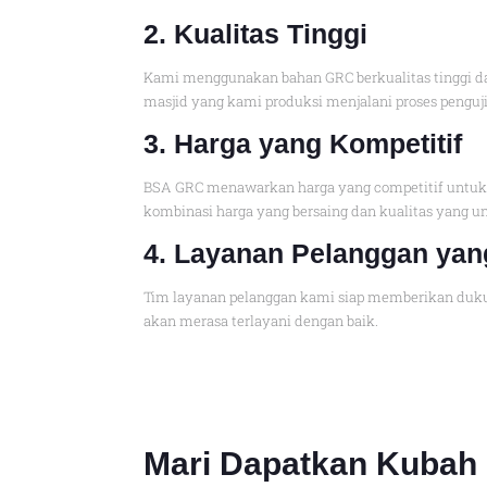
2. Kualitas Tingg
i
Kami menggunakan bahan GRC berkualitas tinggi da
masjid yang kami produksi menjalani proses pengu
3. Harga yang Kompetitif
BSA GRC menawarkan harga yang competitif untuk k
kombinasi harga yang bersaing dan kualitas yang un
4. Layanan Pelanggan yan
Tim layanan pelanggan kami siap memberikan dukun
akan merasa terlayani dengan baik.
Mari Dapatkan Kubah