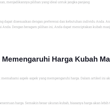
kan, menjadikannya pilihan yang ideal untuk jangka panjang.
g dapat disesuaikan dengan preferensi dan kebutuhan individu Anda. An
nsi Anda. Dengan beragam pilihan ini, Anda dapat menciptakan kubah masj
g Memengaruhi Harga Kubah Ma
memahami aspek-aspek yang mempengaruhi harga. Dalam artikel ini akan
enentuan harga. Semakin besar ukuran kubah, biasanya harga akan lebih 