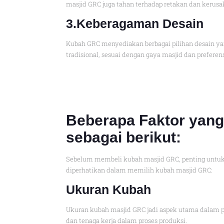
masjid GRC juga tahan terhadap retakan dan kerusa
3.Keberagaman Desain
Kubah GRC menyediakan berbagai pilihan desain yan
tradisional, sesuai dengan gaya masjid dan prefere
Beberapa Faktor yan
sebagai berikut:
Sebelum membeli kubah masjid GRC, penting untuk 
diperhatikan dalam memilih kubah masjid GRC:
Ukuran Kubah
Ukuran kubah masjid GRC jadi aspek utama dalam p
dan tenaga kerja dalam proses produksi.