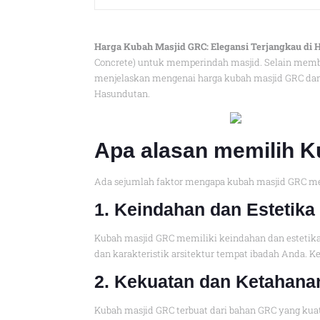
Harga Kubah Masjid GRC: Elegansi Terjangkau di
Concrete) untuk memperindah masjid. Selain membe
menjelaskan mengenai harga kubah masjid GRC dan
Hasundutan.
Apa alasan memilih 
Ada sejumlah faktor mengapa kubah masjid GRC men
1. Keindahan dan Estetika
Kubah masjid GRC memiliki keindahan dan estetika
dan karakteristik arsitektur tempat ibadah Anda.
2. Kekuatan dan Ketahana
Kubah masjid GRC terbuat dari bahan GRC yang kuat