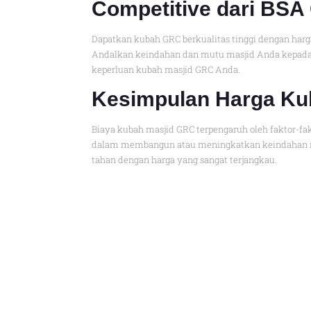
Competitive dari BSA
Dapatkan kubah GRC berkualitas tinggi dengan har
Andalkan keindahan dan mutu masjid Anda kepada B
keperluan kubah masjid GRC Anda.
Kesimpulan Harga Kub
Biaya kubah masjid GRC terpengaruh oleh faktor-fa
dalam membangun atau meningkatkan keindahan ma
tahan dengan harga yang sangat terjangkau.