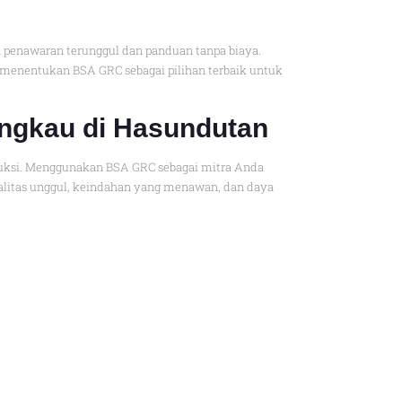
 penawaran terunggul dan panduan tanpa biaya.
 menentukan BSA GRC sebagai pilihan terbaik untuk
angkau di Hasundutan
roduksi. Menggunakan BSA GRC sebagai mitra Anda
litas unggul, keindahan yang menawan, dan daya