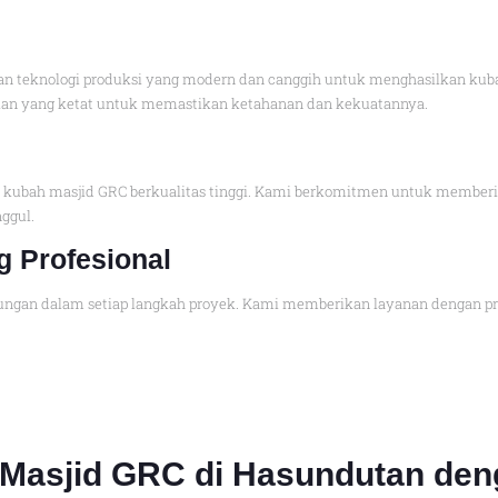
n teknologi produksi yang modern dan canggih untuk menghasilkan kubah
jian yang ketat untuk memastikan ketahanan dan kekuatannya.
ubah masjid GRC berkualitas tinggi. Kami berkomitmen untuk memberika
ggul.
g Profesional
gan dalam setiap langkah proyek. Kami memberikan layanan dengan prof
 Masjid GRC di Hasundutan den