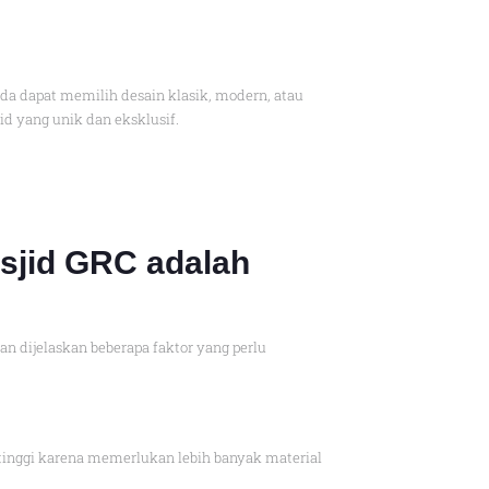
da dapat memilih desain klasik, modern, atau
id yang unik dan eksklusif.
sjid GRC adalah
 dijelaskan beberapa faktor yang perlu
tinggi karena memerlukan lebih banyak material