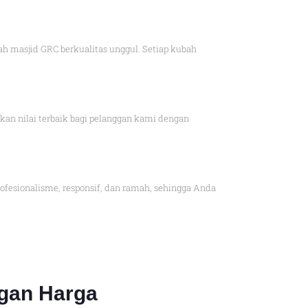
 masjid GRC berkualitas unggul. Setiap kubah
n nilai terbaik bagi pelanggan kami dengan
esionalisme, responsif, dan ramah, sehingga Anda
gan Harga