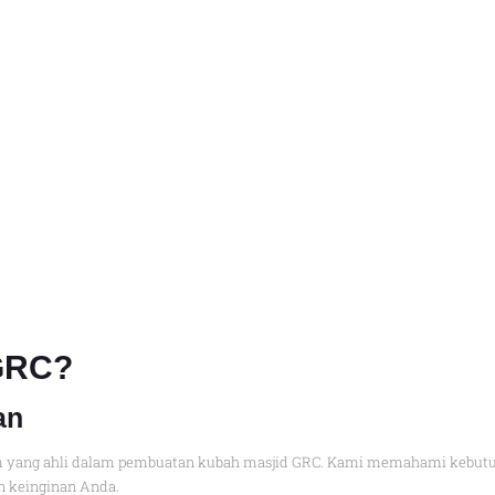
GRC
?
an
 yang ahli dalam pembuatan kubah masjid GRC. Kami memahami kebutuh
n keinginan Anda.