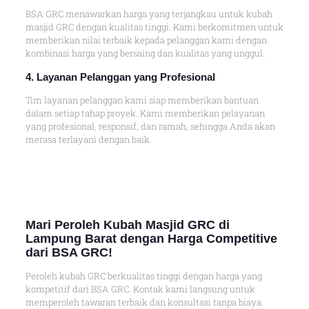
BSA GRC menawarkan harga yang terjangkau untuk kubah
masjid GRC dengan kualitas tinggi. Kami berkomitmen untuk
memberikan nilai terbaik kepada pelanggan kami dengan
kombinasi harga yang bersaing dan kualitas yang unggul.
4. Layanan Pelanggan yang Profesional
Tim layanan pelanggan kami siap memberikan bantuan
dalam setiap tahap proyek. Kami memberikan pelayanan
yang profesional, responsif, dan ramah, sehingga Anda akan
merasa terlayani dengan baik.
Mari Peroleh Kubah Masjid GRC di
Lampung Barat dengan Harga Competitive
dari BSA GRC!
Peroleh kubah GRC berkualitas tinggi dengan harga yang
kompetitif dari BSA GRC. Kontak kami langsung untuk
memperoleh tawaran terbaik dan konsultasi tanpa biaya.