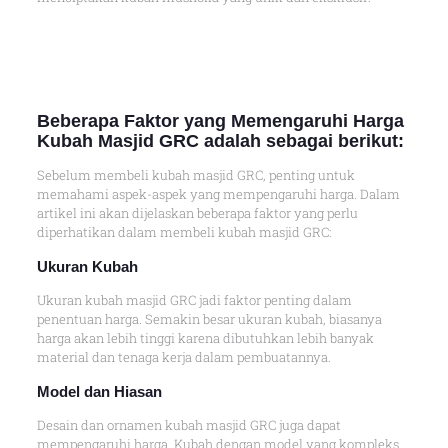
Beberapa Faktor yang Memengaruhi Harga
Kubah Masjid GRC adalah sebagai berikut:
Sebelum membeli kubah masjid GRC, penting untuk
memahami aspek-aspek yang mempengaruhi harga. Dalam
artikel ini akan dijelaskan beberapa faktor yang perlu
diperhatikan dalam membeli kubah masjid GRC:
Ukuran Kubah
Ukuran kubah masjid GRC jadi faktor penting dalam
penentuan harga. Semakin besar ukuran kubah, biasanya
harga akan lebih tinggi karena dibutuhkan lebih banyak
material dan tenaga kerja dalam pembuatannya.
Model dan Hiasan
Desain dan ornamen kubah masjid GRC juga dapat
mempengaruhi harga. Kubah dengan model yang kompleks