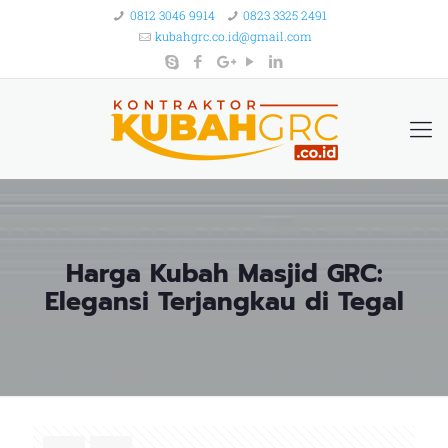
0812 3046 9914
0823 3325 2491
kubahgrc.co.id@gmail.com
Harga Kubah Masjid GRC:
Elegansi Terjangkau di Tegal