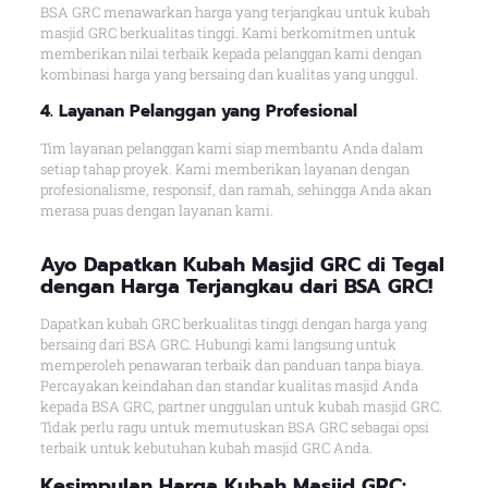
BSA GRC menawarkan harga yang terjangkau untuk kubah
masjid GRC berkualitas tinggi. Kami berkomitmen untuk
memberikan nilai terbaik kepada pelanggan kami dengan
kombinasi harga yang bersaing dan kualitas yang unggul.
4. Layanan Pelanggan yang Profesional
Tim layanan pelanggan kami siap membantu Anda dalam
setiap tahap proyek. Kami memberikan layanan dengan
profesionalisme, responsif, dan ramah, sehingga Anda akan
merasa puas dengan layanan kami.
Ayo Dapatkan Kubah Masjid GRC di Tegal
dengan Harga Terjangkau dari BSA GRC!
Dapatkan kubah GRC berkualitas tinggi dengan harga yang
bersaing dari BSA GRC. Hubungi kami langsung untuk
memperoleh penawaran terbaik dan panduan tanpa biaya.
Percayakan keindahan dan standar kualitas masjid Anda
kepada BSA GRC, partner unggulan untuk kubah masjid GRC.
Tidak perlu ragu untuk memutuskan BSA GRC sebagai opsi
terbaik untuk kebutuhan kubah masjid GRC Anda.
Kesimpulan Harga Kubah Masjid GRC: