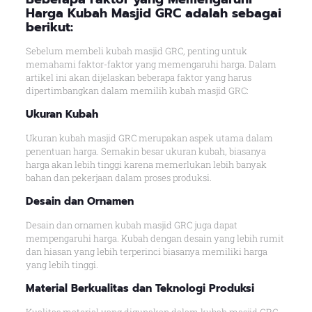
Harga Kubah Masjid GRC adalah sebagai
berikut:
Sebelum membeli kubah masjid GRC, penting untuk
memahami faktor-faktor yang memengaruhi harga. Dalam
artikel ini akan dijelaskan beberapa faktor yang harus
dipertimbangkan dalam memilih kubah masjid GRC:
Ukuran Kubah
Ukuran kubah masjid GRC merupakan aspek utama dalam
penentuan harga. Semakin besar ukuran kubah, biasanya
harga akan lebih tinggi karena memerlukan lebih banyak
bahan dan pekerjaan dalam proses produksi.
Desain dan Ornamen
Desain dan ornamen kubah masjid GRC juga dapat
mempengaruhi harga. Kubah dengan desain yang lebih rumit
dan hiasan yang lebih terperinci biasanya memiliki harga
yang lebih tinggi.
Material Berkualitas dan Teknologi Produksi