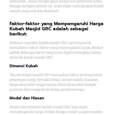
tradisional, sesuai dengan gaya masjid dan preferensi Anda.
Dengan beragam pilihan ini, Anda dapat menciptakan kubah
masjid yang unik dan eksklusif.
Faktor-faktor yang Mempengaruhi Harga
Kubah Masjid GRC adalah sebagai
berikut:
Sebelum membeli kubah masjid GRC, penting untuk
memahami faktor-faktor yang memengaruhi harga. Berikut
adalah beberapa faktor yang harus dipertimbangkan dalam
memilih kubah masjid GRC:
Dimensi Kubah
Ukuran kubah masjid GRC merupakan faktor penting dalam
penentuan harga. Semakin besar ukuran kubah, biasanya
harga akan lebih tinggi karena dibutuhkan lebih banyak
material dan tenaga kerja dalam pembuatannya.
Model dan Hiasan
Desain dan ornamen kubah masjid GRC juga dapat
mempengaruhi harga. Kubah dengan model yang kompleks