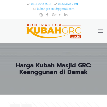
0812 3046 9914
0823 3325 2491
kubahgrc.co.id@gmail.com
Harga Kubah Masjid GRC:
Keanggunan di Demak