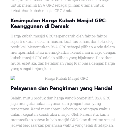
untuk memilih BSA GRC sebagai pilihan utama untuk
kebutuhan kubah masjid GRC Anda.
Kesimpulan Harga Kubah Masjid GRC:
Keanggunan di Demak
Harga kubah masjid GRC terpengaruh oleh faktor-faktor
seperti ukuran, desain, hiasan, kualitas bahan, dan teknologi
produksi. Menentukan BSA GRC sebagai pilihan Anda dalam
memperindah atau meningkatkan keindahan masjid dengan
kubah masjid GRC adalah pilihan yang bijaksana. Dapatkan
mutu, estetika, dan ketahanan yang luar biasa dengan harga
yang sangat terjangkau.
Pelayanan dan Pengiriman yang Handal
Selain, mutu produk dan harga yang kompetitif, BSA GRC
juga mengutamakan layanan dan pengantaran yang
terpercaya. Kami memahami seberapa pentingnya waktu
dalam kegiatan konstruksi masjid. Oleh karena itu, kami
memastikan bahwa kubah masjid GRC akan diterima sesuai
jadwal berdasarkan perjanjian waktu yang telah ditetapkan.