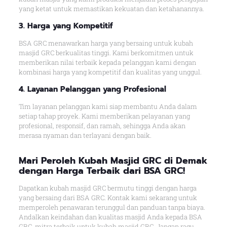
yang ketat untuk memastikan kekuatan dan ketahanannya.
3. Harga yang Kompetitif
BSA GRC menawarkan harga yang bersaing untuk kubah
masjid GRC berkualitas tinggi. Kami berkomitmen untuk
memberikan nilai terbaik kepada pelanggan kami dengan
kombinasi harga yang kompetitif dan kualitas yang unggul.
4. Layanan Pelanggan yang Profesional
Tim layanan pelanggan kami siap membantu Anda dalam
setiap tahap proyek. Kami memberikan pelayanan yang
profesional, responsif, dan ramah, sehingga Anda akan
merasa nyaman dan terlayani dengan baik.
Mari Peroleh Kubah Masjid GRC di Demak
dengan Harga Terbaik dari BSA GRC!
Dapatkan kubah masjid GRC bermutu tinggi dengan harga
yang bersaing dari BSA GRC. Kontak kami sekarang untuk
memperoleh penawaran terunggul dan panduan tanpa biaya.
Andalkan keindahan dan kualitas masjid Anda kepada BSA
GRC, mitra terbaik untuk kubah masjid GRC. Jangan ragu