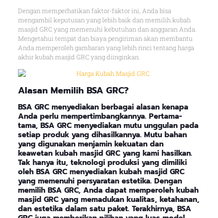
Dengan memperhatikan faktor-faktor ini, Anda bisa
mengambil keputusan yang lebih baik dan memilih kubah
masjid GRC yang memenuhi kebutuhan dan anggaran Anda.
Mengetahui tempat dan biaya pengiriman akan membantu
Anda memperoleh gambaran yang lebih rinci tentang harga
akhir kubah masjid GRC yang diinginkan.
Alasan
Memilih BSA GRC
?
BSA GRC menyediakan berbagai alasan kenapa
Anda perlu mempertimbangkannya. Pertama-
tama, BSA GRC menyediakan mutu unggulan pada
setiap produk yang dihasilkannya. Mutu bahan
yang digunakan menjamin kekuatan dan
keawetan kubah masjid GRC yang kami hasilkan.
Tak hanya itu, teknologi produksi yang dimiliki
oleh BSA GRC menyediakan kubah masjid GRC
yang memenuhi persyaratan estetika. Dengan
memilih BSA GRC, Anda dapat memperoleh kubah
masjid GRC yang memadukan kualitas, ketahanan,
dan estetika dalam satu paket. Terakhirnya, BSA