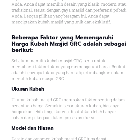
Anda. Anda dapat memilih desain yang klasik, modern, atau
tradisional, sesuai dengan gaya masjid dan preferensi pribadi
Anda. Dengan pilihan yang beragam ini, Anda dapat
menciptakan kubah masjid yang unik dan eksklusif.
Beberapa Faktor yang Memengaruhi
Harga Kubah Masjid GRC adalah sebagai
berikut:
Sebelum memilih kubah masjid GRC, perlu untuk
memahami faktor-faktor yang memengaruhi harga. Berikut
adalah beberapa faktor yang harus dipertimbangkan dalam
memilih kubah masjid GRC:
Ukuran Kubah
Ukuran kubah masjid GRC merupakan faktor penting dalam
penentuan harga. Semakin besar ukuran kubah, biasanya
harga akan lebih tinggi karena dibutuhkan lebih banyak
bahan dan pekerjaan dalam proses produksi.
Model dan Hiasan
Desain dan ornamen kubah masjid GRC juga dapat