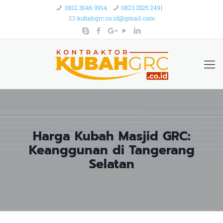
0812 3046 9914
0823 3325 2491
kubahgrc.co.id@gmail.com
Harga Kubah Masjid GRC:
Keanggunan di Tangerang
Selatan