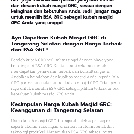
GRC juga memberikan pilihan yang luas model
dan desain kubah masjid GRC, sesuai dengan
keinginan dan kebutuhan Anda. Jadi, jangan ragu
untuk memilih BSA GRC sebagai kubah masjid
GRC Anda yang unggul.
Ayo Dapatkan Kubah Masjid GRC di
Tangerang Selatan dengan Harga Terbaik
dari BSA GRC!
Peroleh kubah GRC berkualitas tinggi dengan biaya yang
bersaing dari BSA GRC. Kontak kami sekarang untuk
mendapatkan penawaran terbaik dan konsultasi gratis.
Andalkan keindahan dan kualitas masjid Anda kepada BSA
GRC, partner unggulan untuk kubah masjid GRC. Tidak perlu
ragu untuk memilih BSA GRC sebagai pilihan terbaik untuk
keperluan kubah masjid GRC Anda.
Kesimpulan Harga Kubah Masjid GRC:
Keanggunan di Tangerang Selatan
Harga kubah masjid GRC dipengaruhi oleh aspek-aspek
seperti ukuran, rancangan, ornamen, mutu material, dan
teknologi produksi. Menentukan BSA GRC sebagai mitra