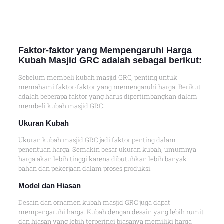
Faktor-faktor yang Mempengaruhi Harga
Kubah Masjid GRC adalah sebagai berikut:
Sebelum membeli kubah masjid GRC, penting untuk
memahami faktor-faktor yang memengaruhi harga. Berikut
adalah beberapa faktor yang harus dipertimbangkan dalam
membeli kubah masjid GRC:
Ukuran Kubah
Ukuran kubah masjid GRC jadi faktor penting dalam
penentuan harga. Semakin besar ukuran kubah, umumnya
harga akan lebih tinggi karena dibutuhkan lebih banyak
bahan dan pekerjaan dalam proses produksi.
Model dan Hiasan
Desain dan ornamen kubah masjid GRC juga dapat
mempengaruhi harga. Kubah dengan desain yang lebih rumit
dan hiasan yang lebih terperinci biasanya memiliki harga