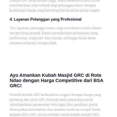
masjid GRC berkualitas tinggi. Kami berkomitmen untuk
memberikan nilai terbaik bagi pelanggan kami dengan
kombinasi harga yang bersaing dan kualitas yang unggul.
4. Layanan Pelanggan yang Profesional
Tim layanan pelanggan kami siap membantu Anda dalam
setiap tahap proyek. Kami memberikan pelayanan yang
profesional, responsif, dan ramah, sehingga Anda akan
merasa terlayani dengan baik.
Ayo Amankan Kubah Masjid GRC di Rote
Ndao dengan Harga Competitive dari BSA
GRC!
Peroleh kubah GRC berkualitas unggul dengan harga yang
bersaing dari BSA GRC. Kontak kami sekarang untuk
mendapatkan penawaran terunggul dan panduan gratis.
Percayakan keindahan dan standar kualitas masjid Anda
kepada BSA GRC, mitra terbaik untuk kubah masjid GRC.