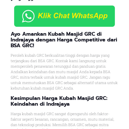
Ayo Amankan Kubah Masjid GRC di
Indrajaya dengan Harga Competitive dari
BSA GRC!
Peroleh kubah GRC berkualitas tinggi dengan harga yang
terjangkau dari BSA GRC. Kontak kami langsung untuk
memperoleh penawaran terunggul dan panduan gratis.
Andalkan keindahan dan mutu masjid Anda kepada BSA
GRC, mitra terbaik untuk kubah masjid GRC. Jangan ragu
untuk memutuskan BSA GRC sebagai alternatif utama untuk
kebutuhan kubah masjid GRC Anda.
Kesimpulan Harga Kubah Masjid GRC:
Keindahan di Indrajaya
Harga kubah masjid GRC sangat dipengaruhi oleh faktor-
faktor seperti besaran, rancangan, ornamen, mutu material,
dan teknologi produksi. Memilih BSA GRC sebagai mitra