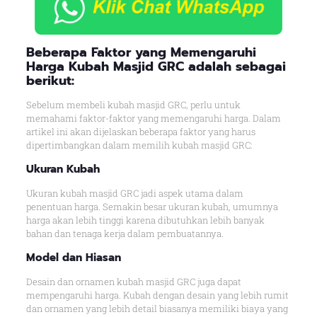
Beberapa Faktor yang Memengaruhi
Harga Kubah Masjid GRC adalah sebagai
berikut:
Sebelum membeli kubah masjid GRC, perlu untuk
memahami faktor-faktor yang memengaruhi harga. Dalam
artikel ini akan dijelaskan beberapa faktor yang harus
dipertimbangkan dalam memilih kubah masjid GRC:
Ukuran Kubah
Ukuran kubah masjid GRC jadi aspek utama dalam
penentuan harga. Semakin besar ukuran kubah, umumnya
harga akan lebih tinggi karena dibutuhkan lebih banyak
bahan dan tenaga kerja dalam pembuatannya.
Model dan Hiasan
Desain dan ornamen kubah masjid GRC juga dapat
mempengaruhi harga. Kubah dengan desain yang lebih rumit
dan ornamen yang lebih detail biasanya memiliki biaya yang