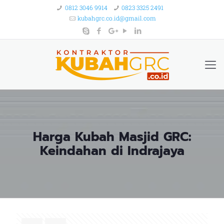
0812 3046 9914
0823 3325 2491
kubahgrc.co.id@gmail.com
Harga Kubah Masjid GRC:
Keindahan di Indrajaya