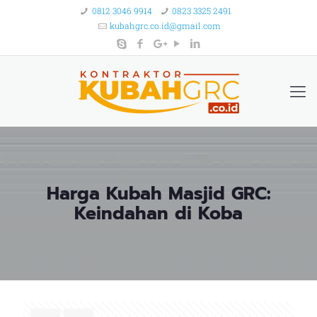
0812 3046 9914
0823 3325 2491
kubahgrc.co.id@gmail.com
Harga Kubah Masjid GRC:
Keindahan di Koba