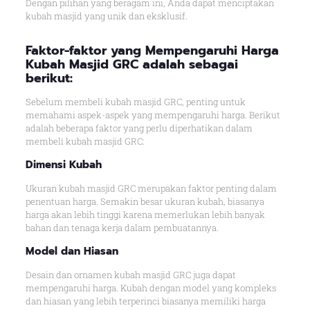
Dengan pilihan yang beragam ini, Anda dapat menciptakan
kubah masjid yang unik dan eksklusif.
Faktor-faktor yang Mempengaruhi Harga
Kubah Masjid GRC adalah sebagai
berikut:
Sebelum membeli kubah masjid GRC, penting untuk
memahami aspek-aspek yang mempengaruhi harga. Berikut
adalah beberapa faktor yang perlu diperhatikan dalam
membeli kubah masjid GRC:
Dimensi Kubah
Ukuran kubah masjid GRC merupakan faktor penting dalam
penentuan harga. Semakin besar ukuran kubah, biasanya
harga akan lebih tinggi karena memerlukan lebih banyak
bahan dan tenaga kerja dalam pembuatannya.
Model dan Hiasan
Desain dan ornamen kubah masjid GRC juga dapat
mempengaruhi harga. Kubah dengan model yang kompleks
dan hiasan yang lebih terperinci biasanya memiliki harga