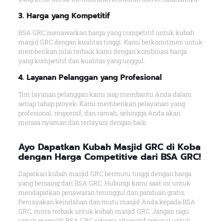
3. Harga yang Kompetitif
BSA GRC menawarkan harga yang competitif untuk kubah
masjid GRC dengan kualitas tinggi. Kami berkomitmen untuk
memberikan nilai terbaik kami dengan kombinasi harga
yang kompetitif dan kualitas yang unggul.
4. Layanan Pelanggan yang Profesional
Tim layanan pelanggan kami siap membantu Anda dalam
setiap tahap proyek. Kami memberikan pelayanan yang
profesional, responsif, dan ramah, sehingga Anda akan
merasa nyaman dan terlayani dengan baik.
Ayo Dapatkan Kubah Masjid GRC di Koba
dengan Harga Competitive dari BSA GRC!
Dapatkan kubah masjid GRC bermutu tinggi dengan harga
yang bersaing dari BSA GRC. Hubungi kami saat ini untuk
mendapatkan penawaran terunggul dan panduan gratis.
Percayakan keindahan dan mutu masjid Anda kepada BSA
GRC, mitra terbaik untuk kubah masjid GRC. Jangan ragu
untuk memilih BSA GRC sebagai alternatif optimal untuk