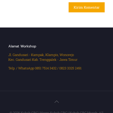
Alamat Workshop
Jl. Gandusari - Kampak, Klampis, Wonorejo
Kec. Gandusari Kab. Trenggalek - Jawa Timur
Telp. / WhatsApp 0851 7514 3432 / 0823 3325 2491
© 2026 Kubah GRC | Harga Kubah GRC | Kubah GRC Murah. All