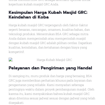
keperluan kubah masjid GRC Anda.
Kesimpulan Harga Kubah Masjid GRC:
Keindahan di Koba
Harga kubah masjid GRC terpengaruh oleh faktor-faktor
seperti besaran, rancangan, ornamen, kualitas bahan, dan
teknologi produksi. Menentukan BSA GRC sebagai mitra
Anda dalam memperindah atau memperindah masjid
dengan kubah masjid GRC adalah pilihan cerdas. Dapatkan
kualitas, keindahan, dan ketahanan dengan biaya yang
kompetitif.
Pelayanan dan Pengiriman yang Handal
Di samping itu, mutu produk dan harga yang bersaing, BSA
GRC juga memberikan perhatian khusus pada layanan dan
pengantaran yang reliable. Kami menyadari seberapa
pentingnya waktu dalam proyek pembangunan masjid. Oleh
karena itu, kami menyakinkan bahwa kubah masjid GRC
akan diterima sesuai jadwal sesuai dengan jadwal yang telah
disepakati.