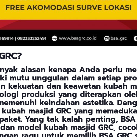
 GRC
?
nyak alasan kenapa Anda perlu m
iki mutu unggulan dalam setiap pr
n kekuatan dan keawetan kubah m
knologi produksi yang diterapkan o
memenuhi keindahan estetika. Deng
kubah masjid GRC yang memadukan
 paket. Yang tak kalah penting, B
n dan model kubah masjid GRC, coc
angan ragu untuk memilih BSA GRC 