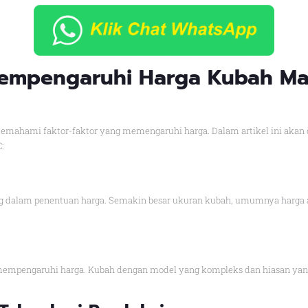
Mempengaruhi Harga Kubah Ma
mahami faktor-faktor yang memengaruhi harga. Dalam artikel ini akan d
:
g dalam penentuan harga. Semakin besar ukuran kubah, umumnya harga a
empengaruhi harga. Kubah dengan model yang kompleks dan hiasan yang 