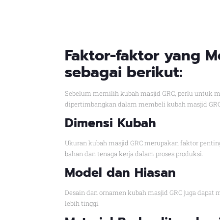
Faktor-faktor yang 
sebagai berikut:
Sebelum memilih kubah masjid GRC, perlu untuk me
dipertimbangkan dalam membeli kubah masjid GRC
Dimensi Kubah
Ukuran kubah masjid GRC merupakan faktor pentin
bahan dan tenaga kerja dalam proses produksi.
Model dan Hiasan
Desain dan ornamen kubah masjid GRC juga dapat m
lebih tinggi.