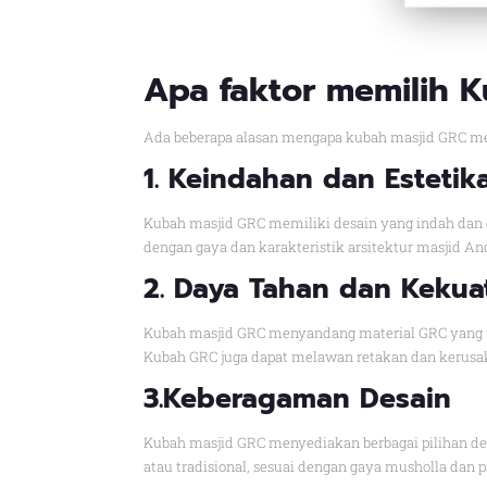
Apa faktor memilih 
Ada beberapa alasan mengapa kubah masjid GRC menj
1. Keindahan dan Estetik
Kubah masjid GRC memiliki desain yang indah dan 
dengan gaya dan karakteristik arsitektur masjid A
2. Daya Tahan dan Kekua
Kubah masjid GRC menyandang material GRC yang ta
Kubah GRC juga dapat melawan retakan dan kerusak
3.Keberagaman Desain
Kubah masjid GRC menyediakan berbagai pilihan des
atau tradisional, sesuai dengan gaya musholla dan 