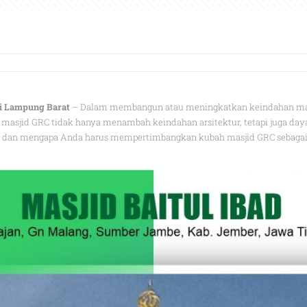
i Lampung Barat
– Dalam membangun atau meningkatkan keindahan masji
h masjid GRC tidak hanya menambah keindahan arsitektur, tetapi juga day
dan mengapa Anda harus mempertimbangkan kubah masjid GRC sebagai s