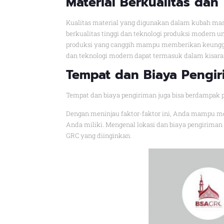
Material Berkualitas dan
Kualitas material yang digunakan dalam kubah mas
berkualitas tinggi dan teknologi produksi modern
produksi yang canggih mampu memberikan keunggul
dan teknologi modern dapat termasuk dalam kisar
Tempat dan Biaya Pengi
Tempat dan biaya pengiriman juga bisa berdampak p
Dengan meninjau faktor-faktor ini, Anda mampu m
Anda miliki. Mengenal lokasi dan biaya pengirim
GRC yang diinginkan.