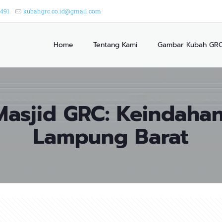
2491
kubahgrc.co.id@gmail.com
Home
Tentang Kami
Gambar Kubah GR
asjid GRC: Keindahan
Lampung Barat