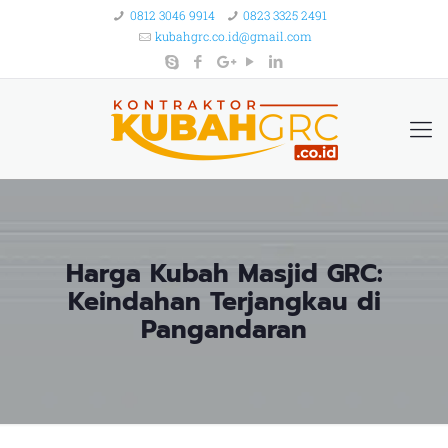
0812 3046 9914
0823 3325 2491
kubahgrc.co.id@gmail.com
Harga Kubah Masjid GRC:
Keindahan Terjangkau di
Pangandaran