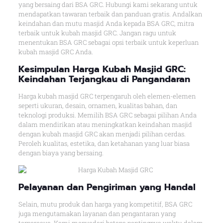
yang bersaing dari BSA GRC. Hubungi kami sekarang untuk
mendapatkan tawaran terbaik dan panduan gratis. Andalkan
keindahan dan mutu masjid Anda kepada BSA GRC, mitra
terbaik untuk kubah masjid GRC. Jangan ragu untuk
menentukan BSA GRC sebagai opsi terbaik untuk keperluan
kubah masjid GRC Anda.
Kesimpulan Harga Kubah Masjid GRC:
Keindahan Terjangkau di Pangandaran
Harga kubah masjid GRC terpengaruh oleh elemen-elemen
seperti ukuran, desain, ornamen, kualitas bahan, dan
teknologi produksi. Memilih BSA GRC sebagai pilihan Anda
dalam mendirikan atau meningkatkan keindahan masjid
dengan kubah masjid GRC akan menjadi pilihan cerdas.
Peroleh kualitas, estetika, dan ketahanan yang luar biasa
dengan biaya yang bersaing.
Pelayanan dan Pengiriman yang Handal
Selain, mutu produk dan harga yang kompetitif, BSA GRC
juga mengutamakan layanan dan pengantaran yang