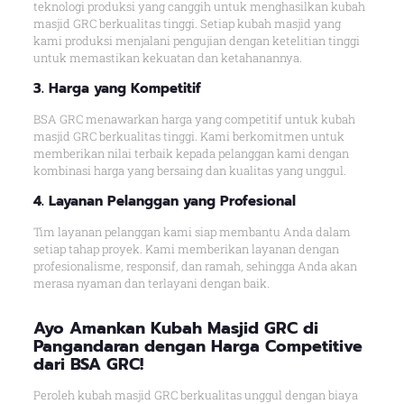
teknologi produksi yang canggih untuk menghasilkan kubah
masjid GRC berkualitas tinggi. Setiap kubah masjid yang
kami produksi menjalani pengujian dengan ketelitian tinggi
untuk memastikan kekuatan dan ketahanannya.
3. Harga yang Kompetitif
BSA GRC menawarkan harga yang competitif untuk kubah
masjid GRC berkualitas tinggi. Kami berkomitmen untuk
memberikan nilai terbaik kepada pelanggan kami dengan
kombinasi harga yang bersaing dan kualitas yang unggul.
4. Layanan Pelanggan yang Profesional
Tim layanan pelanggan kami siap membantu Anda dalam
setiap tahap proyek. Kami memberikan layanan dengan
profesionalisme, responsif, dan ramah, sehingga Anda akan
merasa nyaman dan terlayani dengan baik.
Ayo Amankan Kubah Masjid GRC di
Pangandaran dengan Harga Competitive
dari BSA GRC!
Peroleh kubah masjid GRC berkualitas unggul dengan biaya