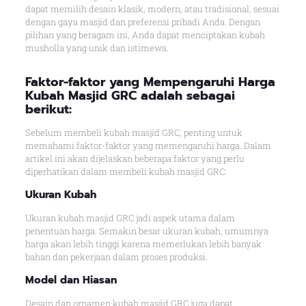
dapat memilih desain klasik, modern, atau tradisional, sesuai
dengan gaya masjid dan preferensi pribadi Anda. Dengan
pilihan yang beragam ini, Anda dapat menciptakan kubah
musholla yang unik dan istimewa.
Faktor-faktor yang Mempengaruhi Harga
Kubah Masjid GRC adalah sebagai
berikut:
Sebelum membeli kubah masjid GRC, penting untuk
memahami faktor-faktor yang memengaruhi harga. Dalam
artikel ini akan dijelaskan beberapa faktor yang perlu
diperhatikan dalam membeli kubah masjid GRC:
Ukuran Kubah
Ukuran kubah masjid GRC jadi aspek utama dalam
penentuan harga. Semakin besar ukuran kubah, umumnya
harga akan lebih tinggi karena memerlukan lebih banyak
bahan dan pekerjaan dalam proses produksi.
Model dan Hiasan
Desain dan ornamen kubah masjid GRC juga dapat