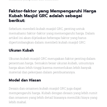
Faktor-faktor yang Mempengaruhi Harga
Kubah Masjid GRC adalah sebagai
berikut:
Sebelum membeli kubah masjid GRC, penting untuk
memahami faktor-faktor yang memengaruhi harga. Dalam
artikel ini akan dijelaskan beberapa faktor yang harus
dipertimbangkan dalam membeli kubah masjid GRC:
Ukuran Kubah
Ukuran kubah masjid GRC merupakan faktor penting dalam
penentuan harga. Semakin besar ukuran kubah, umumnya
harga akan lebih tinggi karena memerlukan lebih banyak
material dan pekerjaan dalam pembuatannya.
Model dan Hiasan
Desain dan ornamen kubah masjid GRC juga dapat
mempengaruhi harga. Kubah dengan desain yang lebih rumit
dan ornamen yang lebih detail biasanya memiliki biaya yang
lebih mahal.