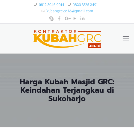
0812 3046 9914
0823 3325 2491
kubahgrc.co.id@gmail.com
Harga Kubah Masjid GRC:
Keindahan Terjangkau di
Sukoharjo