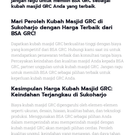
jangan ragu untuk memilih BSA GRC sebagai
kubah masjid GRC Anda yang terbaik.
Mari Peroleh Kubah Masjid GRC di
Sukoharjo dengan Harga Terbaik dari
BSA GRC!
Dapatkan kubah masjid GRC berkualitas tinggi dengan biaya
yang kompetitif dari BSA GRC. Hubungi kami saat ini untuk
mendapatkan penawaran terbaik dan konsultasi tanpa biaya.
Percayakan keindahan dan kualitas masjid Anda kepada BSA
GRC, partner unggulan untuk kubah masjid GRC. Jangan ragu
untuk memilih BSA GRC sebagai pilihan terbaik untuk
keperluan kubah masjid GRC Anda.
Kesimpulan Harga Kubah Masjid GRC:
Keindahan Terjangkau di Sukoharjo
Biaya kubah masjid GRC dipengaruhi oleh elemen-elemen
seperti ukuran, desain, hiasan, kualitas bahan, dan teknologi
produksi. Menggunakan BSA GRC sebagai pilihan Anda
dalam memperindah atau memperindah masjid dengan
kubah masjid GRC akan menjadi pilihan cerdas. Peroleh
kualitas unggul, keindahan yang menawan, dan daya tahan