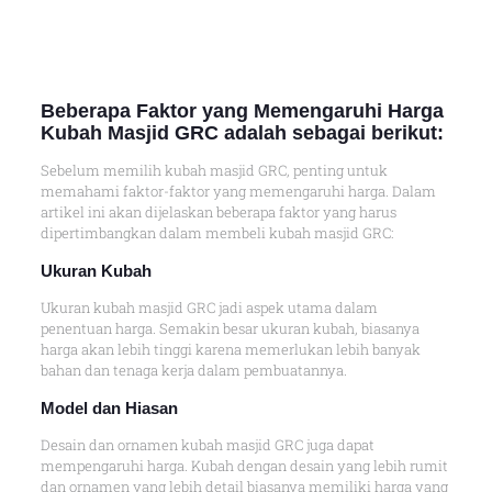
Beberapa Faktor yang Memengaruhi Harga
Kubah Masjid GRC adalah sebagai berikut:
Sebelum memilih kubah masjid GRC, penting untuk
memahami faktor-faktor yang memengaruhi harga. Dalam
artikel ini akan dijelaskan beberapa faktor yang harus
dipertimbangkan dalam membeli kubah masjid GRC:
Ukuran Kubah
Ukuran kubah masjid GRC jadi aspek utama dalam
penentuan harga. Semakin besar ukuran kubah, biasanya
harga akan lebih tinggi karena memerlukan lebih banyak
bahan dan tenaga kerja dalam pembuatannya.
Model dan Hiasan
Desain dan ornamen kubah masjid GRC juga dapat
mempengaruhi harga. Kubah dengan desain yang lebih rumit
dan ornamen yang lebih detail biasanya memiliki harga yang