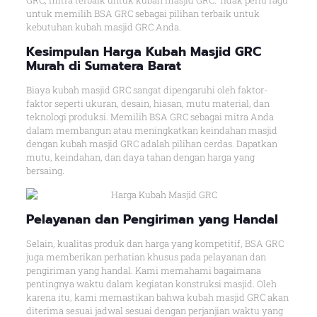
GRC, mitra terbaik untuk kubah masjid GRC. Tidak perlu ragu
untuk memilih BSA GRC sebagai pilihan terbaik untuk
kebutuhan kubah masjid GRC Anda.
Kesimpulan Harga Kubah Masjid GRC
Murah di Sumatera Barat
Biaya kubah masjid GRC sangat dipengaruhi oleh faktor-
faktor seperti ukuran, desain, hiasan, mutu material, dan
teknologi produksi. Memilih BSA GRC sebagai mitra Anda
dalam membangun atau meningkatkan keindahan masjid
dengan kubah masjid GRC adalah pilihan cerdas. Dapatkan
mutu, keindahan, dan daya tahan dengan harga yang
bersaing.
Pelayanan dan Pengiriman yang Handal
Selain, kualitas produk dan harga yang kompetitif, BSA GRC
juga memberikan perhatian khusus pada pelayanan dan
pengiriman yang handal. Kami memahami bagaimana
pentingnya waktu dalam kegiatan konstruksi masjid. Oleh
karena itu, kami memastikan bahwa kubah masjid GRC akan
diterima sesuai jadwal sesuai dengan perjanjian waktu yang