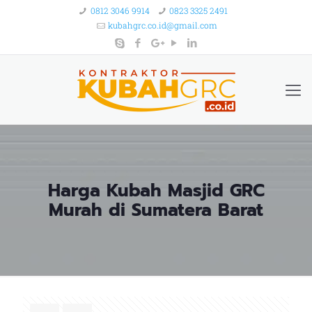
0812 3046 9914
0823 3325 2491
kubahgrc.co.id@gmail.com
Harga Kubah Masjid GRC
Murah di Sumatera Barat