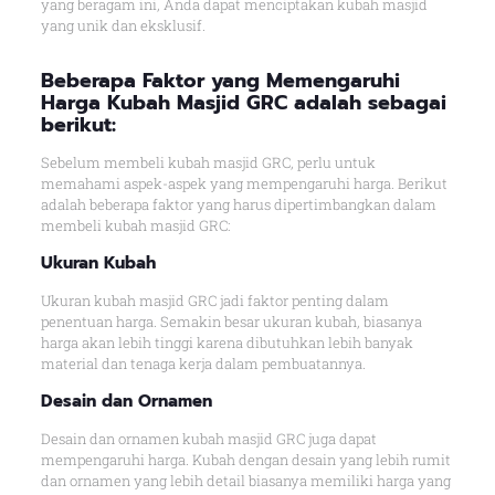
yang beragam ini, Anda dapat menciptakan kubah masjid
yang unik dan eksklusif.
Beberapa Faktor yang Memengaruhi
Harga Kubah Masjid GRC adalah sebagai
berikut:
Sebelum membeli kubah masjid GRC, perlu untuk
memahami aspek-aspek yang mempengaruhi harga. Berikut
adalah beberapa faktor yang harus dipertimbangkan dalam
membeli kubah masjid GRC:
Ukuran Kubah
Ukuran kubah masjid GRC jadi faktor penting dalam
penentuan harga. Semakin besar ukuran kubah, biasanya
harga akan lebih tinggi karena dibutuhkan lebih banyak
material dan tenaga kerja dalam pembuatannya.
Desain dan Ornamen
Desain dan ornamen kubah masjid GRC juga dapat
mempengaruhi harga. Kubah dengan desain yang lebih rumit
dan ornamen yang lebih detail biasanya memiliki harga yang