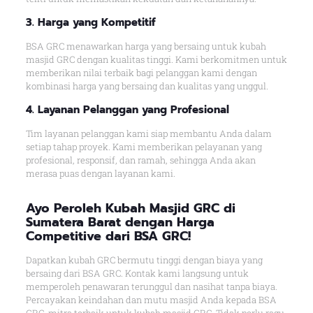
3. Harga yang Kompetitif
BSA GRC menawarkan harga yang bersaing untuk kubah
masjid GRC dengan kualitas tinggi. Kami berkomitmen untuk
memberikan nilai terbaik bagi pelanggan kami dengan
kombinasi harga yang bersaing dan kualitas yang unggul.
4. Layanan Pelanggan yang Profesional
Tim layanan pelanggan kami siap membantu Anda dalam
setiap tahap proyek. Kami memberikan pelayanan yang
profesional, responsif, dan ramah, sehingga Anda akan
merasa puas dengan layanan kami.
Ayo Peroleh Kubah Masjid GRC di
Sumatera Barat dengan Harga
Competitive dari BSA GRC!
Dapatkan kubah GRC bermutu tinggi dengan biaya yang
bersaing dari BSA GRC. Kontak kami langsung untuk
memperoleh penawaran terunggul dan nasihat tanpa biaya.
Percayakan keindahan dan mutu masjid Anda kepada BSA