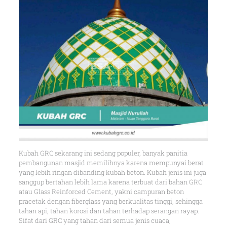
Kubah GRC sekarang ini sedang populer, banyak panitia
pembangunan masjid memilihnya karena mempunyai berat
yang lebih ringan dibanding kubah beton. Kubah jenis ini juga
sanggup bertahan lebih lama karena terbuat dari bahan GRC
atau Glass Reinforced Cement, yakni campuran beton
pracetak dengan fiberglass yang berkualitas tinggi, sehingga
tahan api, tahan korosi dan tahan terhadap serangan rayap.
Sifat dari GRC yang tahan dari semua jenis cuaca,