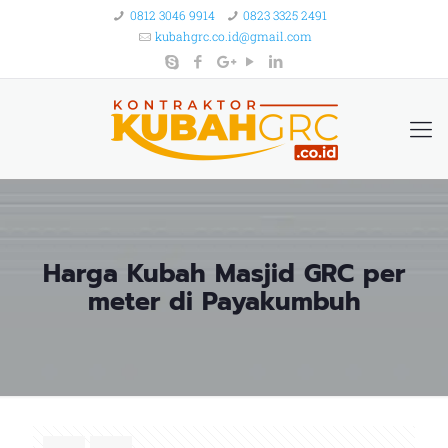
0812 3046 9914
0823 3325 2491
kubahgrc.co.id@gmail.com
Harga Kubah Masjid GRC per
meter di Payakumbuh