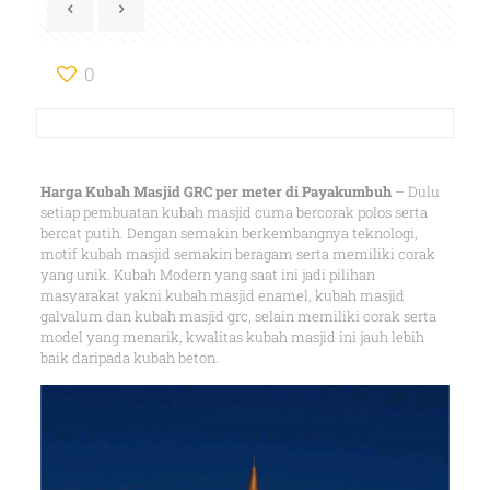
0
Harga Kubah Masjid GRC per meter di Payakumbuh
– Dulu
setiap pembuatan kubah masjid cuma bercorak polos serta
bercat putih. Dengan semakin berkembangnya teknologi,
motif kubah masjid semakin beragam serta memiliki corak
yang unik. Kubah Modern yang saat ini jadi pilihan
masyarakat yakni kubah masjid enamel, kubah masjid
galvalum dan kubah masjid grc, selain memiliki corak serta
model yang menarik, kwalitas kubah masjid ini jauh lebih
baik daripada kubah beton.