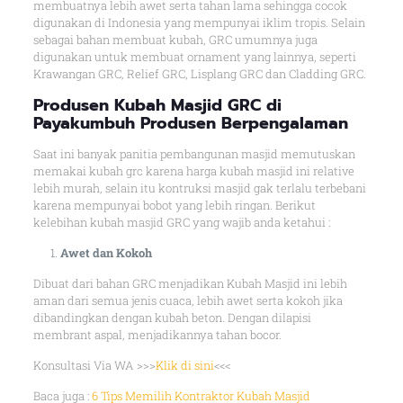
membuatnya lebih awet serta tahan lama sehingga cocok
digunakan di Indonesia yang mempunyai iklim tropis. Selain
sebagai bahan membuat kubah, GRC umumnya juga
digunakan untuk membuat ornament yang lainnya, seperti
Krawangan GRC, Relief GRC, Lisplang GRC dan Cladding GRC.
Produsen Kubah Masjid GRC di
Payakumbuh Produsen Berpengalaman
Saat ini banyak panitia pembangunan masjid memutuskan
memakai kubah grc karena harga kubah masjid ini relative
lebih murah, selain itu kontruksi masjid gak terlalu terbebani
karena mempunyai bobot yang lebih ringan. Berikut
kelebihan kubah masjid GRC yang wajib anda ketahui :
Awet dan Kokoh
Dibuat dari bahan GRC menjadikan Kubah Masjid ini lebih
aman dari semua jenis cuaca, lebih awet serta kokoh jika
dibandingkan dengan kubah beton. Dengan dilapisi
membrant aspal, menjadikannya tahan bocor.
Konsultasi Via WA >>>
Klik di sini
<<<
Baca juga :
6 Tips Memilih Kontraktor Kubah Masjid