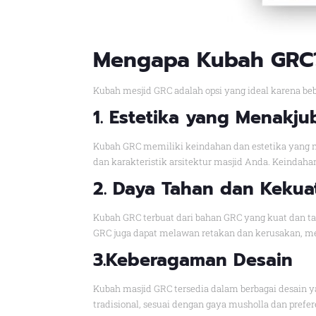
Mengapa Kubah GRC
Kubah mesjid GRC adalah opsi yang ideal karena beb
1. Estetika yang Menakj
Kubah GRC memiliki keindahan dan estetika yang m
dan karakteristik arsitektur masjid Anda. Keinda
2. Daya Tahan dan Kekua
Kubah GRC terbuat dari bahan GRC yang kuat dan t
GRC juga dapat melawan retakan dan kerusakan, me
3.Keberagaman Desain
Kubah masjid GRC tersedia dalam berbagai desain y
tradisional, sesuai dengan gaya musholla dan pref