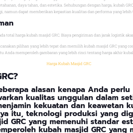
ahanan, daya tahan, dan estetika. Sehubungan dengan harga, kubah GR
ggi, namun dapat memberikan kepastian kualitas dan performa yang lebih t
iman
da total harga kubah masjid GRC. Biaya pengiriman dan jarak logistik aka
encanakan pilihan yang lebih tepat dan memilih kubah masjid GRC yang 
tu Anda memperoleh gambaran yang lebih rinci tentang harga akhir kuba
GRC
?
berapa alasan kenapa Anda perlu
arkan kualitas unggulan dalam set
enjamin kekuatan dan keawetan k
nya itu, teknologi produksi yang d
id GRC yang memenuhi standar este
emperoleh kubah masjid GRC yang