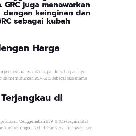
SA GRC juga menawarkan
k dengan keinginan dan
 GRC sebagai kubah
 dengan Harga
n penawaran terbaik dan panduan tanpa biaya.
 untuk memutuskan BSA GRC sebagai opsi utama
Terjangkau di
ogi produksi. Menggunakan BSA GRC sebagai mitra
n kualitas unggul, keindahan yang menawan, dan