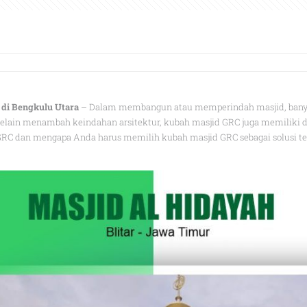
 di Bengkulu Utara
– Dalam membangun atau memperindah masjid, banyak
lain menambah keindahan arsitektur, kubah masjid GRC juga memiliki da
RC dan mengapa Anda harus memilih kubah masjid GRC sebagai solusi t