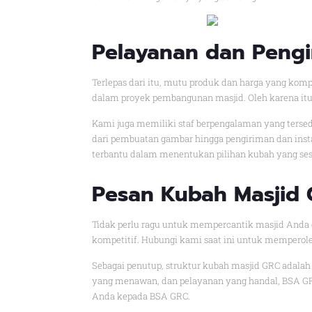
Pelayanan dan Pengi
Terlepas dari itu, mutu produk dan harga yang ko
dalam proyek pembangunan masjid. Oleh karena itu
Kami juga memiliki staf berpengalaman yang ters
dari pembuatan gambar hingga pengiriman dan inst
terbantu dalam menentukan pilihan kubah yang ses
Pesan Kubah Masjid 
Tidak perlu ragu untuk mempercantik masjid Anda
kompetitif. Hubungi kami saat ini untuk memperole
Sebagai penutup, struktur kubah masjid GRC adalah 
yang menawan, dan pelayanan yang handal, BSA G
Anda kepada BSA GRC.