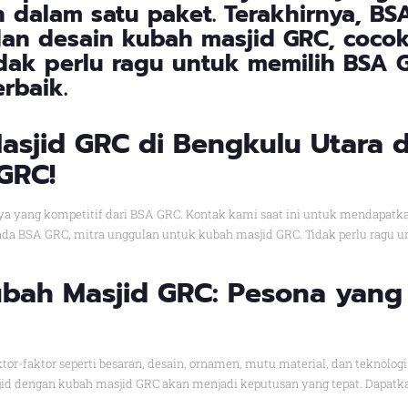
 dalam satu paket. Terakhirnya, B
dan desain kubah masjid GRC, coco
idak perlu ragu untuk memilih BSA
rbaik.
asjid GRC di Bengkulu Utara
GRC!
ya yang kompetitif dari BSA GRC. Kontak kami saat ini untuk mendapatka
ada BSA GRC, mitra unggulan untuk kubah masjid GRC. Tidak perlu ragu
bah Masjid GRC: Pesona yang 
tor-faktor seperti besaran, desain, ornamen, mutu material, dan teknol
 dengan kubah masjid GRC akan menjadi keputusan yang tepat. Dapatka