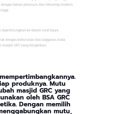
C dengan bahan premium dan teknologi modern
inggi.
n diperhitungkan ke dalam total biaya.
cocok dengan kebutuhan dan anggaran Anda.
h masjid GRC yang diinginkan.
 mempertimbangkannya.
iap produknya. Mutu
ubah masjid GRC yang
igunakan oleh BSA GRC
tika. Dengan memilih
 menggabungkan mutu,