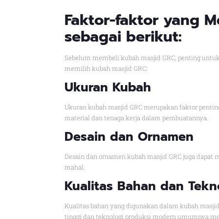
Faktor-faktor yang 
sebagai berikut:
Sebelum membeli kubah masjid GRC, penting untuk
memilih kubah masjid GRC:
Ukuran Kubah
Ukuran kubah masjid GRC merupakan faktor penting
material dan tenaga kerja dalam pembuatannya.
Desain dan Ornamen
Desain dan ornamen kubah masjid GRC juga dapat m
mahal.
Kualitas Bahan dan Tekn
Kualitas bahan yang digunakan dalam kubah masji
tinggi dan teknologi produksi modern umumnya mem