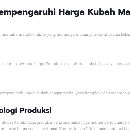
Mempengaruhi Harga Kubah Ma
 memahami faktor-faktor yang memengaruhi harga. Berikut adalah beber
 dalam penentuan harga. Semakin besar ukuran kubah, biasanya harga ak
empengaruhi harga. Kubah dengan model yang kompleks dan ornamen yang
ologi Produksi
d GRC serta teknologi produksi yang digunakan juga memengaruhi harga
punyai harga yang lebih tinggi. Namun, kubah GRC dengan material berk