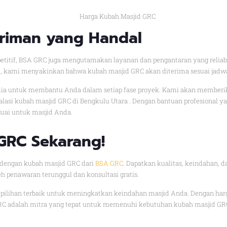
riman yang Handal
mpetitif, BSA GRC juga mengutamakan layanan dan pengantaran yang relia
, kami menyakinkan bahwa kubah masjid GRC akan diterima sesuai jadwal
edia untuk membantu Anda dalam setiap fase proyek. Kami akan memberi
alasi kubah masjid GRC di Bengkulu Utara . Dengan bantuan profesional 
uai untuk masjid Anda.
GRC Sekarang!
 dengan kubah masjid GRC dari
BSA GRC
. Dapatkan kualitas, keindahan, 
h penawaran terunggul dan konsultasi gratis.
pilihan terbaik untuk meningkatkan keindahan masjid Anda. Dengan harga 
RC adalah mitra yang tepat untuk memenuhi kebutuhan kubah masjid GR