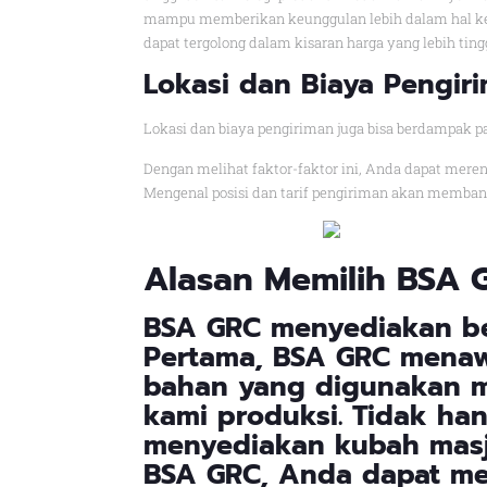
mampu memberikan keunggulan lebih dalam hal ket
dapat tergolong dalam kisaran harga yang lebih tin
Lokasi dan Biaya Pengir
Lokasi dan biaya pengiriman juga bisa berdampak pa
Dengan melihat faktor-faktor ini, Anda dapat mer
Mengenal posisi dan tarif pengiriman akan memban
Alasan
Memilih BSA 
BSA GRC menyediakan be
Pertama, BSA GRC menaw
bahan yang digunakan m
kami produksi. Tidak ha
menyediakan kubah masj
BSA GRC, Anda dapat m