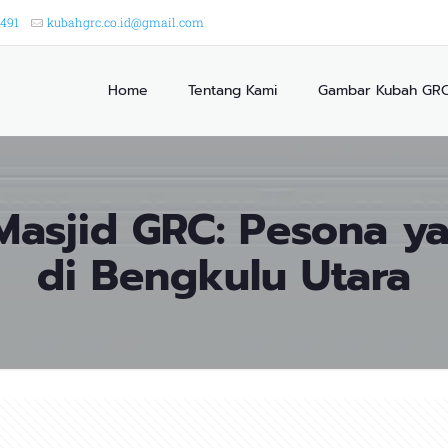
2491
kubahgrc.co.id@gmail.com
Home
Tentang Kami
Gambar Kubah GR
asjid GRC: Pesona y
di Bengkulu Utara