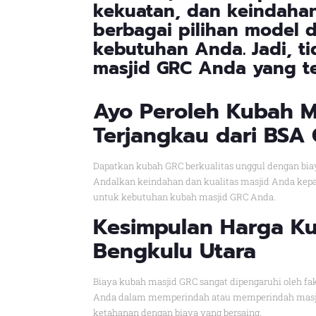
kekuatan, dan keindahan
berbagai pilihan model 
kebutuhan Anda. Jadi, t
masjid GRC Anda yang te
Ayo Peroleh Kubah M
Terjangkau dari BSA 
Dapatkan kubah GRC berkualitas unggul dengan bia
Andalkan keindahan dan kualitas masjid Anda kep
untuk kebutuhan kubah masjid GRC Anda.
Kesimpulan Harga Ku
Bengkulu Utara
Biaya kubah masjid GRC sangat dipengaruhi oleh fak
Anda dalam memperindah atau memperindah masjid
ketahanan dengan biaya yang bersaing.