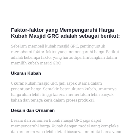
Faktor-faktor yang Mempengaruhi Harga
Kubah Masjid GRC adalah sebagai berikut:
Sebelum membeli kubah masjid GRC, penting untuk
memahami faktor-faktor yang memengaruhi harga. Berikut
adalah beberapa faktor yang harus dipertimbangkan dalam
memilih kubah masjid GRC:
Ukuran Kubah
Ukuran kubah masjid GRC jadi aspek utama dalam
penentuan harga. Semakin besar ukuran kubah, umumnya
harga akan lebih tinggi karena memerlukan lebih banyak
bahan dan tenaga kerja dalam proses produksi.
Desain dan Ornamen
Desain dan ornamen kubah masjid GRC juga dapat
mempengaruhi harga. Kubah dengan model yang kompleks
dan ornamen yang lebih detail biasanya memiliki harga yang