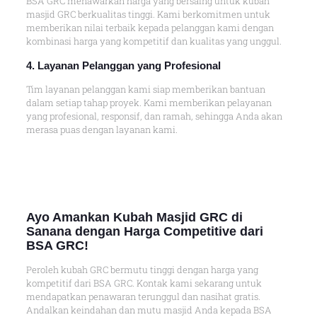
BSA GRC menawarkan harga yang bersaing untuk kubah
masjid GRC berkualitas tinggi. Kami berkomitmen untuk
memberikan nilai terbaik kepada pelanggan kami dengan
kombinasi harga yang kompetitif dan kualitas yang unggul.
4. Layanan Pelanggan yang Profesional
Tim layanan pelanggan kami siap memberikan bantuan
dalam setiap tahap proyek. Kami memberikan pelayanan
yang profesional, responsif, dan ramah, sehingga Anda akan
merasa puas dengan layanan kami.
Ayo Amankan Kubah Masjid GRC di
Sanana dengan Harga Competitive dari
BSA GRC!
Peroleh kubah GRC bermutu tinggi dengan harga yang
kompetitif dari BSA GRC. Kontak kami sekarang untuk
mendapatkan penawaran terunggul dan nasihat gratis.
Andalkan keindahan dan mutu masjid Anda kepada BSA