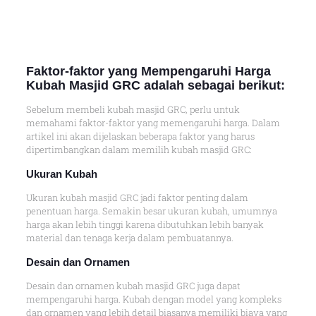
Faktor-faktor yang Mempengaruhi Harga
Kubah Masjid GRC adalah sebagai berikut:
Sebelum membeli kubah masjid GRC, perlu untuk
memahami faktor-faktor yang memengaruhi harga. Dalam
artikel ini akan dijelaskan beberapa faktor yang harus
dipertimbangkan dalam memilih kubah masjid GRC:
Ukuran Kubah
Ukuran kubah masjid GRC jadi faktor penting dalam
penentuan harga. Semakin besar ukuran kubah, umumnya
harga akan lebih tinggi karena dibutuhkan lebih banyak
material dan tenaga kerja dalam pembuatannya.
Desain dan Ornamen
Desain dan ornamen kubah masjid GRC juga dapat
mempengaruhi harga. Kubah dengan model yang kompleks
dan ornamen yang lebih detail biasanya memiliki biaya yang