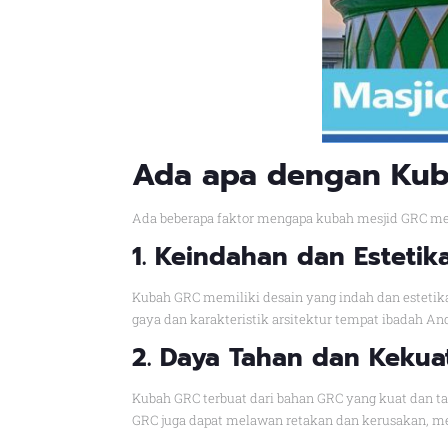
Ada apa dengan Kub
Ada beberapa faktor mengapa kubah mesjid GRC menj
1. Keindahan dan Estetik
Kubah GRC memiliki desain yang indah dan estetik
gaya dan karakteristik arsitektur tempat ibadah A
2. Daya Tahan dan Kekua
Kubah GRC terbuat dari bahan GRC yang kuat dan t
GRC juga dapat melawan retakan dan kerusakan, men