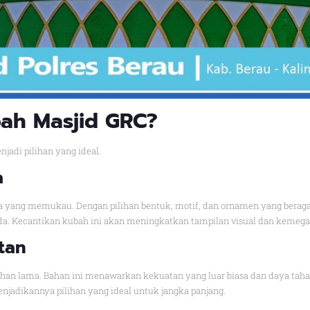
ah Masjid GRC?
adi pilihan yang ideal.
a
a yang memukau. Dengan pilihan bentuk, motif, dan ornamen yang berag
nda. Kecantikan kubah ini akan meningkatkan tampilan visual dan kemeg
tan
ahan lama. Bahan ini menawarkan kekuatan yang luar biasa dan daya tah
jadikannya pilihan yang ideal untuk jangka panjang.