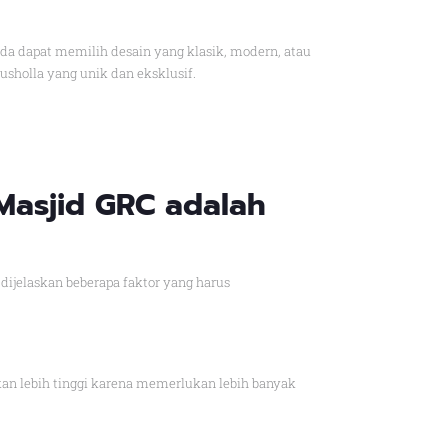
da dapat memilih desain yang klasik, modern, atau
usholla yang unik dan eksklusif.
Masjid GRC adalah
ijelaskan beberapa faktor yang harus
an lebih tinggi karena memerlukan lebih banyak