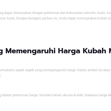
g dapat disesuaikan dengan preferensi dan kebutuhan individu Anda. An
rensi Anda. Dengan beragam pilihan ini, Anda dapat menciptakan kubah m
g Memengaruhi Harga Kubah 
mahami aspek-aspek yang mempengaruhi harga. Dalam artikel ini akan d
:
 dalam penentuan harga. Semakin besar ukuran kubah, biasanya harga ak