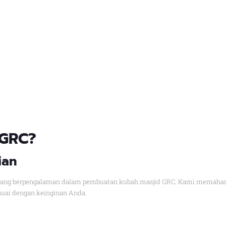
 GRC
?
ian
yang berpengalaman dalam pembuatan kubah masjid GRC. Kami memahami
suai dengan keinginan Anda.