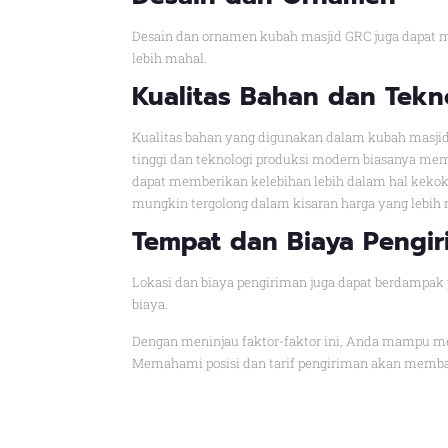
Desain dan ornamen kubah masjid GRC juga dapat me
lebih mahal.
Kualitas Bahan dan Tekn
Kualitas bahan yang digunakan dalam kubah masjid
tinggi dan teknologi produksi modern biasanya mem
dapat memberikan kelebihan lebih dalam hal keko
mungkin tergolong dalam kisaran harga yang lebih 
Tempat dan Biaya Pengi
Lokasi dan biaya pengiriman juga dapat berdampak 
biaya.
Dengan meninjau faktor-faktor ini, Anda mampu me
Memahami posisi dan tarif pengiriman akan memba