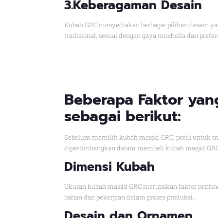
3.Keberagaman Desain
Kubah GRC menyediakan berbagai pilihan desain yan
tradisional, sesuai dengan gaya musholla dan prefe
Beberapa Faktor yan
sebagai berikut:
Sebelum memilih kubah masjid GRC, perlu untuk me
dipertimbangkan dalam membeli kubah masjid GRC
Dimensi Kubah
Ukuran kubah masjid GRC merupakan faktor penting
bahan dan pekerjaan dalam proses produksi.
Desain dan Ornamen