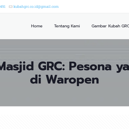
2491
kubahgrc.co.id@gmail.com
Home
Tentang Kami
Gambar Kubah GR
asjid GRC: Pesona y
di Waropen