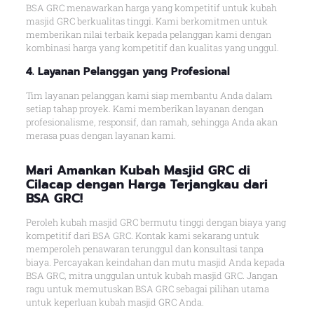
BSA GRC menawarkan harga yang kompetitif untuk kubah
masjid GRC berkualitas tinggi. Kami berkomitmen untuk
memberikan nilai terbaik kepada pelanggan kami dengan
kombinasi harga yang kompetitif dan kualitas yang unggul.
4. Layanan Pelanggan yang Profesional
Tim layanan pelanggan kami siap membantu Anda dalam
setiap tahap proyek. Kami memberikan layanan dengan
profesionalisme, responsif, dan ramah, sehingga Anda akan
merasa puas dengan layanan kami.
Mari Amankan Kubah Masjid GRC di
Cilacap dengan Harga Terjangkau dari
BSA GRC!
Peroleh kubah masjid GRC bermutu tinggi dengan biaya yang
kompetitif dari BSA GRC. Kontak kami sekarang untuk
memperoleh penawaran terunggul dan konsultasi tanpa
biaya. Percayakan keindahan dan mutu masjid Anda kepada
BSA GRC, mitra unggulan untuk kubah masjid GRC. Jangan
ragu untuk memutuskan BSA GRC sebagai pilihan utama
untuk keperluan kubah masjid GRC Anda.