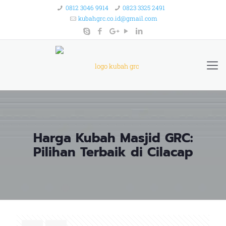
0812 3046 9914
0823 3325 2491
kubahgrc.co.id@gmail.com
Harga Kubah Masjid GRC:
Pilihan Terbaik di Cilacap