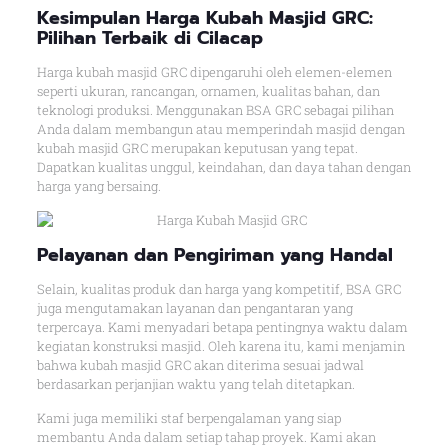
Kesimpulan Harga Kubah Masjid GRC:
Pilihan Terbaik di Cilacap
Harga kubah masjid GRC dipengaruhi oleh elemen-elemen
seperti ukuran, rancangan, ornamen, kualitas bahan, dan
teknologi produksi. Menggunakan BSA GRC sebagai pilihan
Anda dalam membangun atau memperindah masjid dengan
kubah masjid GRC merupakan keputusan yang tepat.
Dapatkan kualitas unggul, keindahan, dan daya tahan dengan
harga yang bersaing.
Pelayanan dan Pengiriman yang Handal
Selain, kualitas produk dan harga yang kompetitif, BSA GRC
juga mengutamakan layanan dan pengantaran yang
terpercaya. Kami menyadari betapa pentingnya waktu dalam
kegiatan konstruksi masjid. Oleh karena itu, kami menjamin
bahwa kubah masjid GRC akan diterima sesuai jadwal
berdasarkan perjanjian waktu yang telah ditetapkan.
Kami juga memiliki staf berpengalaman yang siap
membantu Anda dalam setiap tahap proyek. Kami akan