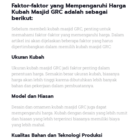
Faktor-faktor yang Mempengaruhi Harga
Kubah Masjid GRC adalah sebagai
berikut:
Sebelum membeli kubah masjid GRC, penting untuk
memahami faktor-faktor yang memengaruhi harga. Dalam
artikel ini akan dijelaskan beberapa faktor yang harus
dipertimbangkan dalam memilih kubah masjid GRC:
Ukuran Kubah
Ukuran kubah masjid GRC jadi faktor penting dalam
penentuan harga. Semakin besar ukuran kubah, biasanya
harga akan lebih tinggi karena dibutuhkan lebih banyak
bahan dan pekerjaan dalam pembuatannya.
Model dan Hiasan
Desain dan ornamen kubah masjid GRC juga dapat
mempengaruhi harga. Kubah dengan desain yang lebih rumit
dan hiasan yang lebih terperinci biasanya memiliki biaya
yang lebih mahal.
Kualitas Bahan dan Teknologi Produksi