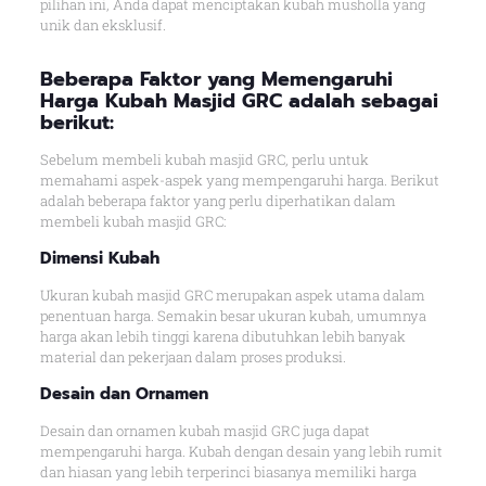
pilihan ini, Anda dapat menciptakan kubah musholla yang
unik dan eksklusif.
Beberapa Faktor yang Memengaruhi
Harga Kubah Masjid GRC adalah sebagai
berikut:
Sebelum membeli kubah masjid GRC, perlu untuk
memahami aspek-aspek yang mempengaruhi harga. Berikut
adalah beberapa faktor yang perlu diperhatikan dalam
membeli kubah masjid GRC:
Dimensi Kubah
Ukuran kubah masjid GRC merupakan aspek utama dalam
penentuan harga. Semakin besar ukuran kubah, umumnya
harga akan lebih tinggi karena dibutuhkan lebih banyak
material dan pekerjaan dalam proses produksi.
Desain dan Ornamen
Desain dan ornamen kubah masjid GRC juga dapat
mempengaruhi harga. Kubah dengan desain yang lebih rumit
dan hiasan yang lebih terperinci biasanya memiliki harga