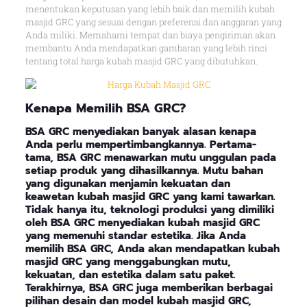
menentukan keputusan yang lebih baik dan memilih kubah
masjid GRC yang sesuai dengan preferensi dan anggaran yang
Anda miliki. Memahami tempat dan biaya pengiriman akan
membantu Anda mendapatkan gambaran yang lebih rinci
tentang total harga kubah masjid GRC yang dibutuhkan.
Kenapa
Memilih BSA GRC
?
BSA GRC menyediakan banyak alasan kenapa
Anda perlu mempertimbangkannya. Pertama-
tama, BSA GRC menawarkan mutu unggulan pada
setiap produk yang dihasilkannya. Mutu bahan
yang digunakan menjamin kekuatan dan
keawetan kubah masjid GRC yang kami tawarkan.
Tidak hanya itu, teknologi produksi yang dimiliki
oleh BSA GRC menyediakan kubah masjid GRC
yang memenuhi standar estetika. Jika Anda
memilih BSA GRC, Anda akan mendapatkan kubah
masjid GRC yang menggabungkan mutu,
kekuatan, dan estetika dalam satu paket.
Terakhirnya, BSA GRC juga memberikan berbagai
pilihan desain dan model kubah masjid GRC,