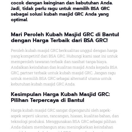
cocok dengan keinginan dan kebutuhan Anda.
Jadi, tidak perlu ragu untuk memilih BSA GRC
sebagai solusi kubah masjid GRC Anda yang
optimal.
Mari Peroleh Kubah Masjid GRC di Bantul
dengan Harga Terbaik dari BSA GRC!
Peroleh kubah masjid GRC berkualitas unggul dengan harga
yang kompetitif dari BSA GRC. Hubungi kami saat ini untuk
memperoleh tawaran terbaik dan nasihat tanpa biaya.
Andalkan keindahan dan kualitas masjid Anda kepada BSA
GRC, partner terbaik untuk kubah masjid GRC. Jangan ragu
untuk memilih BSA GRC sebagai alternatif utama untuk
kebutuhan kubah masjid GRC Anda.
Kesimpulan Harga Kubah Masjid GRC:
Pilihan Terpercaya di Bantul
Harga kubah masjid GRC sangat dipengaruhi oleh aspek-
aspek seperti ukuran, rancangan, hiasan, kualitas bahan, dan
teknologi produksi. Menggunakan BSA GRC sebagai pilihan
Anda dalam membangun atau meningkatkan keindahan