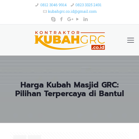
0812 3046 9914
0823 3325 2491
kubahgrc.co.id@gmail.com
Harga Kubah Masjid GRC:
Pilihan Terpercaya di Bantul