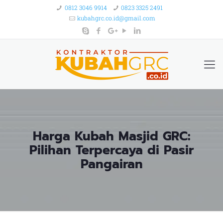
0812 3046 9914
0823 3325 2491
kubahgrc.co.id@gmail.com
Harga Kubah Masjid GRC:
Pilihan Terpercaya di Pasir
Pangairan