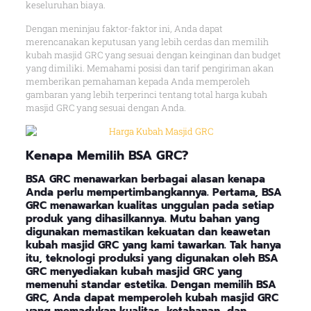
keseluruhan biaya.
Dengan meninjau faktor-faktor ini, Anda dapat
merencanakan keputusan yang lebih cerdas dan memilih
kubah masjid GRC yang sesuai dengan keinginan dan budget
yang dimiliki. Memahami posisi dan tarif pengiriman akan
memberikan pemahaman kepada Anda memperoleh
gambaran yang lebih terperinci tentang total harga kubah
masjid GRC yang sesuai dengan Anda.
Kenapa
Memilih BSA GRC
?
BSA GRC menawarkan berbagai alasan kenapa
Anda perlu mempertimbangkannya. Pertama, BSA
GRC menawarkan kualitas unggulan pada setiap
produk yang dihasilkannya. Mutu bahan yang
digunakan memastikan kekuatan dan keawetan
kubah masjid GRC yang kami tawarkan. Tak hanya
itu, teknologi produksi yang digunakan oleh BSA
GRC menyediakan kubah masjid GRC yang
memenuhi standar estetika. Dengan memilih BSA
GRC, Anda dapat memperoleh kubah masjid GRC