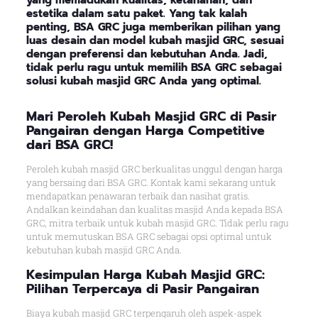
yang memadukan kualitas, ketahanan, dan
estetika dalam satu paket. Yang tak kalah
penting, BSA GRC juga memberikan pilihan yang
luas desain dan model kubah masjid GRC, sesuai
dengan preferensi dan kebutuhan Anda. Jadi,
tidak perlu ragu untuk memilih BSA GRC sebagai
solusi kubah masjid GRC Anda yang optimal.
Mari Peroleh Kubah Masjid GRC di Pasir
Pangairan dengan Harga Competitive
dari BSA GRC!
Peroleh kubah masjid GRC berkualitas unggul dengan harga
yang bersaing dari BSA GRC. Kontak kami sekarang untuk
mendapatkan penawaran terbaik dan nasihat gratis.
Andalkan keindahan dan kualitas masjid Anda kepada BSA
GRC, mitra terbaik untuk kubah masjid GRC. Tidak perlu ragu
untuk memutuskan BSA GRC sebagai opsi optimal untuk
kebutuhan kubah masjid GRC Anda.
Kesimpulan Harga Kubah Masjid GRC:
Pilihan Terpercaya di Pasir Pangairan
Biaya kubah masjid GRC terpengaruh oleh aspek-aspek