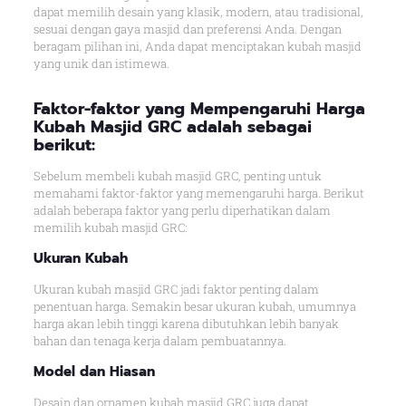
dapat memilih desain yang klasik, modern, atau tradisional,
sesuai dengan gaya masjid dan preferensi Anda. Dengan
beragam pilihan ini, Anda dapat menciptakan kubah masjid
yang unik dan istimewa.
Faktor-faktor yang Mempengaruhi Harga
Kubah Masjid GRC adalah sebagai
berikut:
Sebelum membeli kubah masjid GRC, penting untuk
memahami faktor-faktor yang memengaruhi harga. Berikut
adalah beberapa faktor yang perlu diperhatikan dalam
memilih kubah masjid GRC:
Ukuran Kubah
Ukuran kubah masjid GRC jadi faktor penting dalam
penentuan harga. Semakin besar ukuran kubah, umumnya
harga akan lebih tinggi karena dibutuhkan lebih banyak
bahan dan tenaga kerja dalam pembuatannya.
Model dan Hiasan
Desain dan ornamen kubah masjid GRC juga dapat