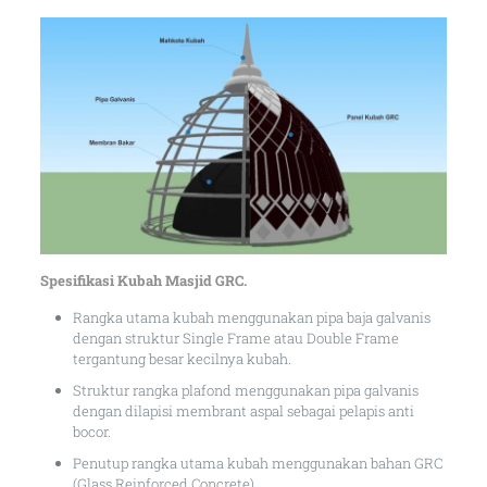
Spesifikasi Kubah Masjid GRC.
Rangka utama kubah menggunakan pipa baja galvanis
dengan struktur Single Frame atau Double Frame
tergantung besar kecilnya kubah.
Struktur rangka plafond menggunakan pipa galvanis
dengan dilapisi membrant aspal sebagai pelapis anti
bocor.
Penutup rangka utama kubah menggunakan bahan GRC
(Glass Reinforced Concrete).