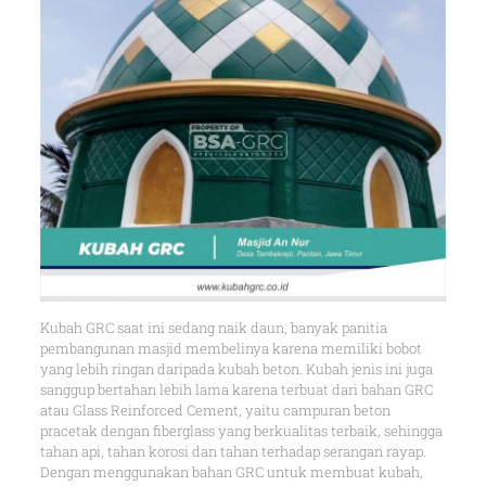
Kubah GRC saat ini sedang naik daun, banyak panitia
pembangunan masjid membelinya karena memiliki bobot
yang lebih ringan daripada kubah beton. Kubah jenis ini juga
sanggup bertahan lebih lama karena terbuat dari bahan GRC
atau Glass Reinforced Cement, yaitu campuran beton
pracetak dengan fiberglass yang berkualitas terbaik, sehingga
tahan api, tahan korosi dan tahan terhadap serangan rayap.
Dengan menggunakan bahan GRC untuk membuat kubah,