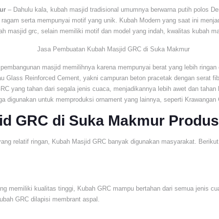
ur
– Dahulu kala, kubah masjid tradisional umumnya berwarna putih polos 
 ragam serta mempunyai motif yang unik. Kubah Modern yang saat ini menja
masjid grc, selain memiliki motif dan model yang indah, kwalitas kubah masj
 pembangunan masjid memilihnya karena mempunyai berat yang lebih ringan 
au Glass Reinforced Cement, yakni campuran beton pracetak dengan serat fibe
GRC yang tahan dari segala jenis cuaca, menjadikannya lebih awet dan tahan 
 digunakan untuk memproduksi ornament yang lainnya, seperti Krawangan
id GRC di Suka Makmur Produ
yang relatif ringan, Kubah Masjid GRC banyak digunakan masyarakat. Beriku
ang memiliki kualitas tinggi, Kubah GRC mampu bertahan dari semua jenis c
ubah GRC dilapisi membrant aspal.