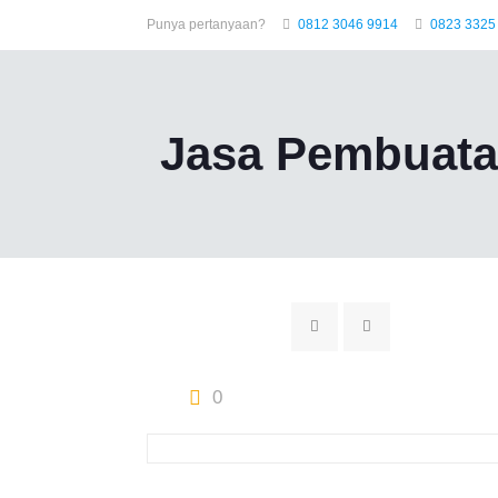
Punya pertanyaan?
0812 3046 9914
0823 3325
Jasa Pembuata
0