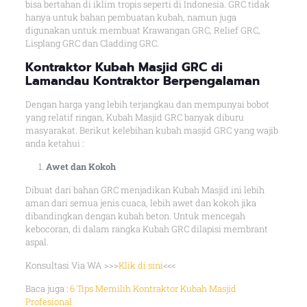
bisa bertahan di iklim tropis seperti di Indonesia. GRC tidak
hanya untuk bahan pembuatan kubah, namun juga
digunakan untuk membuat Krawangan GRC, Relief GRC,
Lisplang GRC dan Cladding GRC.
Kontraktor Kubah Masjid GRC di
Lamandau Kontraktor Berpengalaman
Dengan harga yang lebih terjangkau dan mempunyai bobot
yang relatif ringan, Kubah Masjid GRC banyak diburu
masyarakat. Berikut kelebihan kubah masjid GRC yang wajib
anda ketahui :
Awet dan Kokoh
Dibuat dari bahan GRC menjadikan Kubah Masjid ini lebih
aman dari semua jenis cuaca, lebih awet dan kokoh jika
dibandingkan dengan kubah beton. Untuk mencegah
kebocoran, di dalam rangka Kubah GRC dilapisi membrant
aspal.
Konsultasi Via WA >>>
Klik di sini
<<<
Baca juga :
6 Tips Memilih Kontraktor Kubah Masjid
Profesional