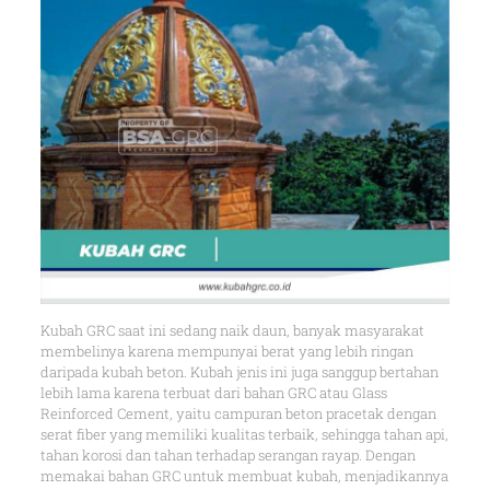
Kubah GRC saat ini sedang naik daun, banyak masyarakat
membelinya karena mempunyai berat yang lebih ringan
daripada kubah beton. Kubah jenis ini juga sanggup bertahan
lebih lama karena terbuat dari bahan GRC atau Glass
Reinforced Cement, yaitu campuran beton pracetak dengan
serat fiber yang memiliki kualitas terbaik, sehingga tahan api,
tahan korosi dan tahan terhadap serangan rayap. Dengan
memakai bahan GRC untuk membuat kubah, menjadikannya