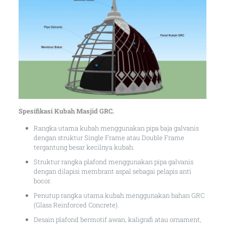
Spesifikasi Kubah Masjid GRC.
Rangka utama kubah menggunakan pipa baja galvanis
dengan struktur Single Frame atau Double Frame
tergantung besar kecilnya kubah.
Struktur rangka plafond menggunakan pipa galvanis
dengan dilapisi membrant aspal sebagai pelapis anti
bocor.
Penutup rangka utama kubah menggunakan bahan GRC
(Glass Reinforced Concrete).
Desain plafond bermotif awan, kaligrafi atau ornament,