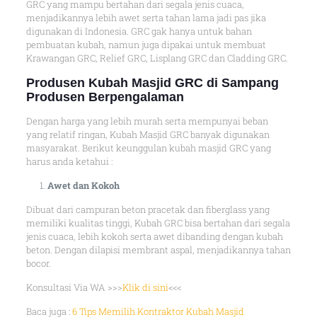
GRC yang mampu bertahan dari segala jenis cuaca,
menjadikannya lebih awet serta tahan lama jadi pas jika
digunakan di Indonesia. GRC gak hanya untuk bahan
pembuatan kubah, namun juga dipakai untuk membuat
Krawangan GRC, Relief GRC, Lisplang GRC dan Cladding GRC.
Produsen Kubah Masjid GRC di Sampang
Produsen Berpengalaman
Dengan harga yang lebih murah serta mempunyai beban
yang relatif ringan, Kubah Masjid GRC banyak digunakan
masyarakat. Berikut keunggulan kubah masjid GRC yang
harus anda ketahui :
Awet dan Kokoh
Dibuat dari campuran beton pracetak dan fiberglass yang
memiliki kualitas tinggi, Kubah GRC bisa bertahan dari segala
jenis cuaca, lebih kokoh serta awet dibanding dengan kubah
beton. Dengan dilapisi membrant aspal, menjadikannya tahan
bocor.
Konsultasi Via WA >>>
Klik di sini
<<<
Baca juga :
6 Tips Memilih Kontraktor Kubah Masjid