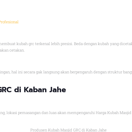
Profesional
 membuat kubah grc terkenal lebih presisi. Beda dengan kubah yang dice
akan cetakan.
ringan, hal ini secara gak langsung akan berpengaruh dengan struktur ba
GRC di Kaban Jahe
ng, lokasi pemasangan dan luas akan mempengaruhi Harga Kubah Masjid 