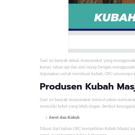
Saat ini banyak sekali masyarakat yang menggunaka
korosi, tahan api dan anti rayap Dengan menggunak
digunakan untuk membuat kubah, GRC umumnya juga
Produsen Kubah Mas
Saat ini banyak masyarakat memutuskan memakai kuba
memiliki bobot yang lebih ringan. Berikut keunggul
Awet dan Kokoh
Dibuat dari bahan GRC menjadikan Kubah Masjid ini 