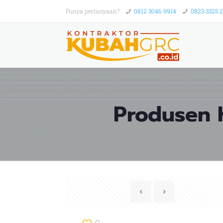
Punya pertanyaan?
0812 3046 9914
0823 3325 
Produsen 
0