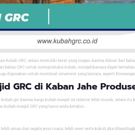
n Kubah GRC, selain memiliki berat yang ringan, karena dibuat dari bah
an bahan GRC untuk memproduksi kubah, menjadikannya dapat bertahan di i
 digunakan untuk membuat ornament yang lainnya, seperti Krawangan G
jid GRC di Kaban Jahe Produ
h grc karena harga kubah masjid ini relative lebih murah, selain itu ko
an kubah masjid GRC yang harus anda ketahui :
lebih aman dari segala jenis cuaca, lebih awet serta kokoh jika dibandi