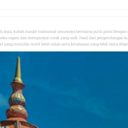
u kala, kubah masjid tradisional umumnya berwarna putih polos Dengan
eka ragam dan mempunyai corak yang unik. Hasil dari pengembangan kub
l yang memiliki motif lebih indah serta ketahanan yang lebih lama diban