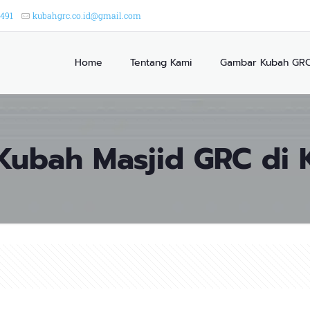
2491
kubahgrc.co.id@gmail.com
Home
Tentang Kami
Gambar Kubah GR
Kubah Masjid GRC di 