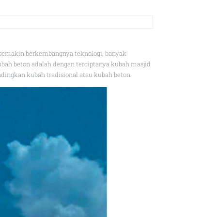
 semakin berkembangnya teknologi, banyak
ah beton adalah dengan terciptanya kubah masjid
dingkan kubah tradisional atau kubah beton.