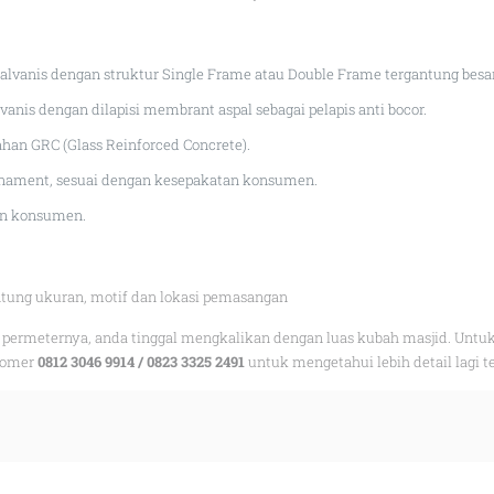
vanis dengan struktur Single Frame atau Double Frame tergantung besar
anis dengan dilapisi membrant aspal sebagai pelapis anti bocor.
an GRC (Glass Reinforced Concrete).
 ornament, sesuai dengan kesepakatan konsumen.
an konsumen.
antung ukuran, motif dan lokasi pemasangan
permeternya, anda tinggal mengkalikan dengan luas kubah masjid. Untuk 
 nomer
0812 3046 9914 / 0823 3325 2491
untuk mengetahui lebih detail lagi t