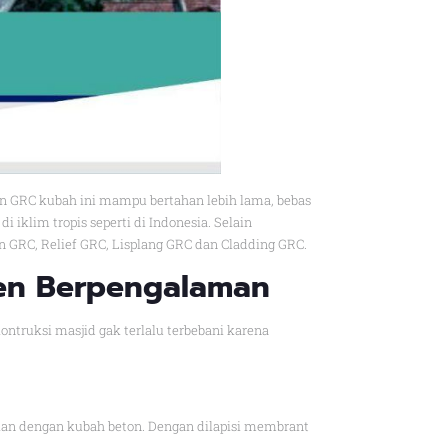
an GRC kubah ini mampu bertahan lebih lama, bebas
klim tropis seperti di Indonesia. Selain
RC, Relief GRC, Lisplang GRC dan Cladding GRC.
sen Berpengalaman
ntruksi masjid gak terlalu terbebani karena
ngkan dengan kubah beton. Dengan dilapisi membrant