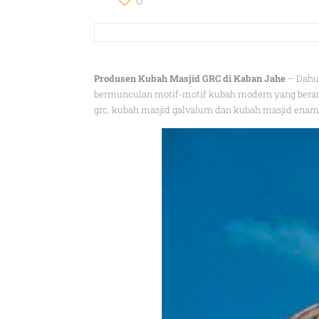
Produsen Kubah Masjid GRC di Kaban Jahe
– Dahul
bermunculan motif-motif kubah modern yang beran
grc, kubah masjid galvalum dan kubah masjid ename