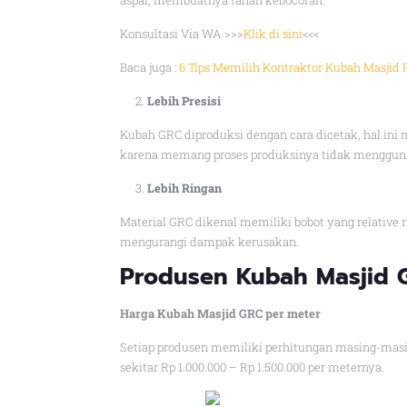
aspal, membuatnya tahan kebocoran.
Konsultasi Via WA >>>
Klik di sini
<<<
Baca juga :
6 Tips Memilih Kontraktor Kubah Masjid 
Lebih Presisi
Kubah GRC diproduksi dengan cara dicetak, hal ini
karena memang proses produksinya tidak menggun
Lebih Ringan
Material GRC dikenal memiliki bobot yang relative 
mengurangi dampak kerusakan.
Produsen Kubah Masjid 
Harga Kubah Masjid GRC per meter
Setiap produsen memiliki perhitungan masing-masi
sekitar Rp 1.000.000 – Rp 1.500.000 per meternya.