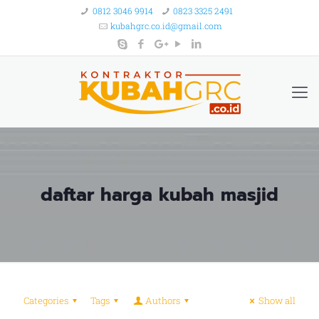
0812 3046 9914
0823 3325 2491
kubahgrc.co.id@gmail.com
daftar harga kubah masjid
Categories
Tags
Authors
Show all