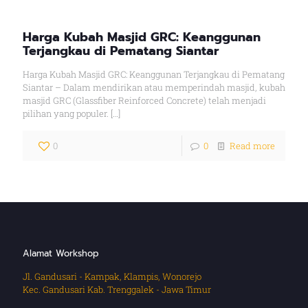
Harga Kubah Masjid GRC: Keanggunan
Terjangkau di Pematang Siantar
Harga Kubah Masjid GRC: Keanggunan Terjangkau di Pematang
Siantar – Dalam mendirikan atau memperindah masjid, kubah
masjid GRC (Glassfiber Reinforced Concrete) telah menjadi
pilihan yang populer.
[…]
0
0
Read more
Alamat Workshop
Jl. Gandusari - Kampak, Klampis, Wonorejo
Kec. Gandusari Kab. Trenggalek - Jawa Timur