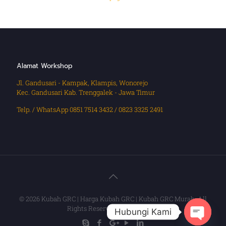
Alamat Workshop
Jl. Gandusari - Kampak, Klampis, Wonorejo
Kec. Gandusari Kab. Trenggalek - Jawa Timur
Telp. / WhatsApp 0851 7514 3432 / 0823 3325 2491
© 2026 Kubah GRC | Harga Kubah GRC | Kubah GRC Murah. All
Rights Reserved.
Muffin group
Hubungi Kami