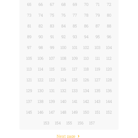
65
66
67
68
69
70
71
72
73
74
75
76
77
78
79
80
81
82
83
84
85
86
87
88
89
90
91
92
93
94
95
96
97
98
99
100
101
102
103
104
105
106
107
108
109
110
111
112
113
114
115
116
117
118
119
120
121
122
123
124
125
126
127
128
129
130
131
132
133
134
135
136
137
138
139
140
141
142
143
144
145
146
147
148
149
150
151
152
153
154
155
156
157
Next page