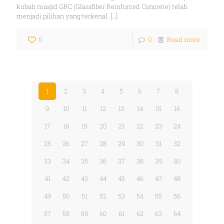
kubah masjid GRC (Glassfiber Reinforced Concrete) telah
menjadi pilihan yang terkenal.
[…]
0
0
Read more
1
2
3
4
5
6
7
8
9
10
11
12
13
14
15
16
17
18
19
20
21
22
23
24
25
26
27
28
29
30
31
32
33
34
35
36
37
38
39
40
41
42
43
44
45
46
47
48
49
50
51
52
53
54
55
56
57
58
59
60
61
62
63
64