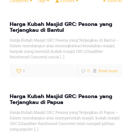
Categories
Tags
Authors
Show all
Harga Kubah Masjid GRC: Pesona yang
Terjangkau di Bantul
Harga Kubah Masjid GRC: Pesona yang Terjangkau di Bantul –
Dalam membangun atau meningkatkan keindahan masjid,
banyak orang memilih kubah masjid GRC (Glassfiber
Reinforced Concrete) untuk
[…]
0
0
Read more
Harga Kubah Masjid GRC: Pesona yang
Terjangkau di Papua
Harga Kubah Masjid GRC: Pesona yang Terjangkau di Papua –
Dalam membangun atau memperindah masjid, kubah masjid
GRC (Glassfiber Reinforced Concrete) telah menjadi pilihan
yang populer.
[…]