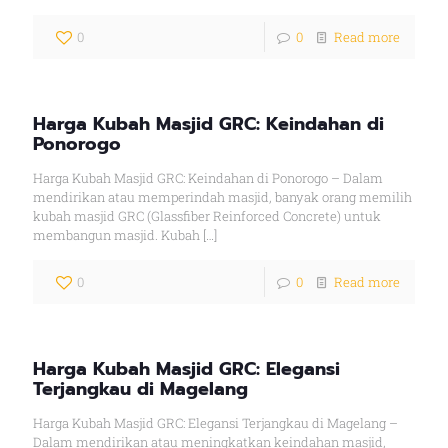
0
0
Read more
Harga Kubah Masjid GRC: Keindahan di
Ponorogo
Harga Kubah Masjid GRC: Keindahan di Ponorogo – Dalam
mendirikan atau memperindah masjid, banyak orang memilih
kubah masjid GRC (Glassfiber Reinforced Concrete) untuk
membangun masjid. Kubah
[…]
0
0
Read more
Harga Kubah Masjid GRC: Elegansi
Terjangkau di Magelang
Harga Kubah Masjid GRC: Elegansi Terjangkau di Magelang –
Dalam mendirikan atau meningkatkan keindahan masjid,