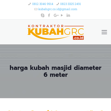
0812 3046 9914
0823 3325 2491
kubahgrc.co.id@gmail.com
harga kubah masjid diameter
6 meter