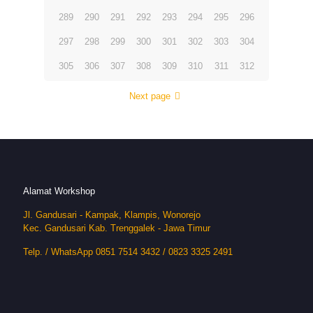
289
290
291
292
293
294
295
296
297
298
299
300
301
302
303
304
305
306
307
308
309
310
311
312
Next page
Alamat Workshop
Jl. Gandusari - Kampak, Klampis, Wonorejo
Kec. Gandusari Kab. Trenggalek - Jawa Timur
Telp. / WhatsApp 0851 7514 3432 / 0823 3325 2491